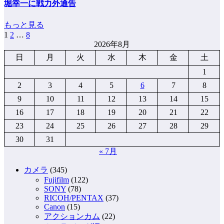
堀幸一に戦力外通告
もっと見る
1
2
…
8
投
2026年8月
稿
日
月
火
水
木
金
土
の
1
ペ
2
3
4
5
6
7
8
9
10
11
12
13
14
15
ー
16
17
18
19
20
21
22
ジ
23
24
25
26
27
28
29
送
30
31
り
« 7月
カメラ
(345)
Fujifilm
(122)
SONY
(78)
RICOH/PENTAX
(37)
Canon
(15)
アクションカム
(22)