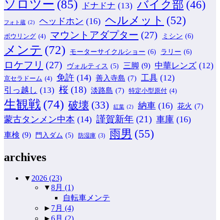
ソロツー
(85)
バイク部
(46)
ドナドナ
(13)
ヘルメット
(52)
ヘッドホン
(16)
フォト蔵
(2)
マウントアダプター
(27)
ミシン
(6)
ボウリング
(4)
メンテ
(72)
モーターサイクルショー
(6)
ラリー
(6)
ロケフリ
(27)
中華レンズ
(12)
三脚
(9)
ヴォルティス
(5)
免許
(14)
工具
(12)
善入寺島
(7)
京セラドーム
(4)
桜
(18)
引っ越し
(13)
淡路島
(7)
特定小型原付
(4)
生観戦
(74)
破壊
(33)
納車
(16)
花火
(7)
紅葉
(2)
謹賀新年
(21)
蒙古タンメン中本
(14)
車庫
(16)
雨男
(55)
車検
(9)
門入ダム
(5)
防湿庫
(3)
archives
▼
2026
(23)
▼
8月
(1)
自転車メンテ
►
7月
(4)
►
6月
(2)