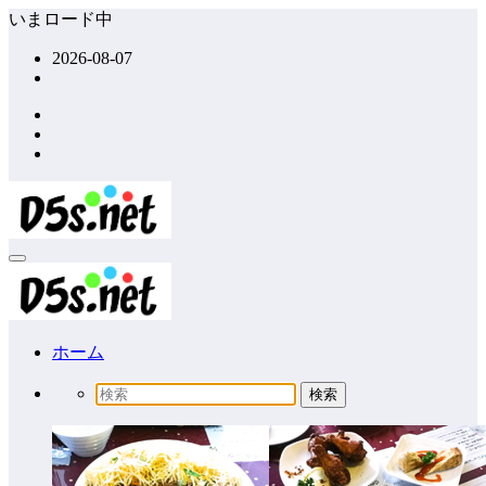
コ
いまロード中
ン
2026-08-07
テ
ン
ツ
へ
ス
キ
ッ
プ
ホーム