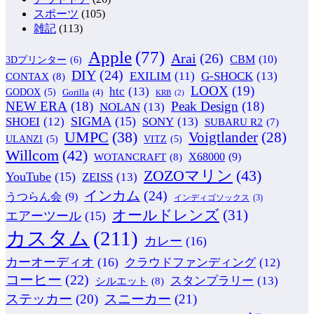
スポーツ
(105)
雑記
(113)
Apple
(77)
Arai
(26)
CBM
(10)
3Dプリンター
(6)
DIY
(24)
G-SHOCK
(13)
EXILIM
(11)
CONTAX
(8)
LOOX
(19)
htc
(13)
GODOX
(5)
Gorilla
(4)
KRB
(2)
NEW ERA
(18)
Peak Design
(18)
NOLAN
(13)
SIGMA
(15)
SONY
(13)
SHOEI
(12)
SUBARU R2
(7)
UMPC
(38)
Voigtlander
(28)
ULANZI
(5)
VITZ
(5)
Willcom
(42)
WOTANCRAFT
(8)
X68000
(9)
ZOZOマリン
(43)
YouTube
(15)
ZEISS
(13)
インカム
(24)
うつらん会
(9)
インディゴソックス
(3)
オールドレンズ
(31)
エアーツール
(15)
カスタム
(211)
カレー
(16)
カーオーディオ
(16)
クラウドファンディング
(12)
コーヒー
(22)
スタンプラリー
(13)
シルエット
(8)
ステッカー
(20)
スニーカー
(21)