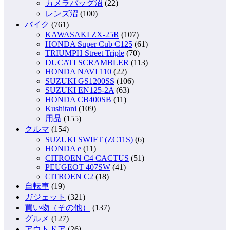
カメラバッグ沼
(22)
レンズ沼
(100)
バイク
(761)
KAWASAKI ZX-25R
(107)
HONDA Super Cub C125
(61)
TRIUMPH Street Triple
(70)
DUCATI SCRAMBLER
(113)
HONDA NAVI 110
(22)
SUZUKI GS1200SS
(106)
SUZUKI EN125-2A
(63)
HONDA CB400SB
(11)
Kushitani
(109)
用品
(155)
クルマ
(154)
SUZUKI SWIFT (ZC11S)
(6)
HONDA e
(11)
CITROEN C4 CACTUS
(51)
PEUGEOT 407SW
(41)
CITROEN C2
(18)
自転車
(19)
ガジェット
(321)
買い物（その他）
(137)
グルメ
(127)
アウトドア
(26)