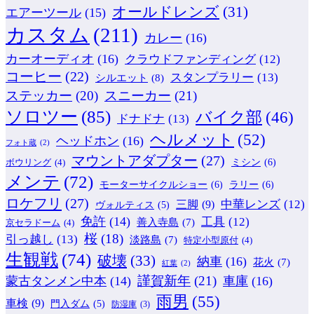
オールドレンズ
(31)
エアーツール
(15)
カスタム
(211)
カレー
(16)
カーオーディオ
(16)
クラウドファンディング
(12)
コーヒー
(22)
スタンプラリー
(13)
シルエット
(8)
ステッカー
(20)
スニーカー
(21)
ソロツー
(85)
バイク部
(46)
ドナドナ
(13)
ヘルメット
(52)
ヘッドホン
(16)
フォト蔵
(2)
マウントアダプター
(27)
ミシン
(6)
ボウリング
(4)
メンテ
(72)
モーターサイクルショー
(6)
ラリー
(6)
ロケフリ
(27)
中華レンズ
(12)
三脚
(9)
ヴォルティス
(5)
免許
(14)
工具
(12)
善入寺島
(7)
京セラドーム
(4)
桜
(18)
引っ越し
(13)
淡路島
(7)
特定小型原付
(4)
生観戦
(74)
破壊
(33)
納車
(16)
花火
(7)
紅葉
(2)
謹賀新年
(21)
蒙古タンメン中本
(14)
車庫
(16)
雨男
(55)
車検
(9)
門入ダム
(5)
防湿庫
(3)