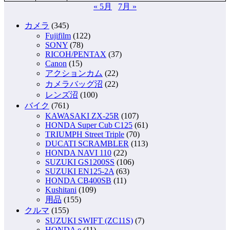
送
« 5月
7月 »
り
カメラ
(345)
Fujifilm
(122)
SONY
(78)
RICOH/PENTAX
(37)
Canon
(15)
アクションカム
(22)
カメラバッグ沼
(22)
レンズ沼
(100)
バイク
(761)
KAWASAKI ZX-25R
(107)
HONDA Super Cub C125
(61)
TRIUMPH Street Triple
(70)
DUCATI SCRAMBLER
(113)
HONDA NAVI 110
(22)
SUZUKI GS1200SS
(106)
SUZUKI EN125-2A
(63)
HONDA CB400SB
(11)
Kushitani
(109)
用品
(155)
クルマ
(155)
SUZUKI SWIFT (ZC11S)
(7)
HONDA e
(11)