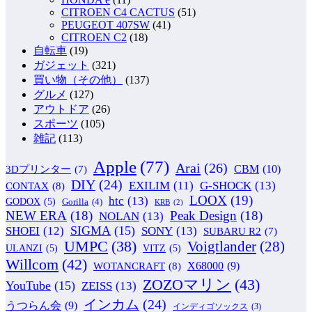
CITROEN C4 CACTUS
(51)
PEUGEOT 407SW
(41)
CITROEN C2
(18)
自転車
(19)
ガジェット
(321)
買い物（その他）
(137)
グルメ
(127)
アウトドア
(26)
スポーツ
(105)
雑記
(113)
Apple
(77)
Arai
(26)
CBM
(10)
3Dプリンター
(7)
DIY
(24)
G-SHOCK
(13)
EXILIM
(11)
CONTAX
(8)
LOOX
(19)
htc
(13)
GODOX
(5)
Gorilla
(4)
KRB
(2)
NEW ERA
(18)
Peak Design
(18)
NOLAN
(13)
SIGMA
(15)
SONY
(13)
SHOEI
(12)
SUBARU R2
(7)
UMPC
(38)
Voigtlander
(28)
ULANZI
(5)
VITZ
(5)
Willcom
(42)
WOTANCRAFT
(8)
X68000
(9)
ZOZOマリン
(43)
YouTube
(15)
ZEISS
(13)
インカム
(24)
うつらん会
(9)
インディゴソックス
(3)