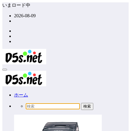
コ
いまロード中
ン
2026-08-09
テ
ン
ツ
へ
ス
キ
ッ
プ
ホーム