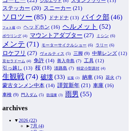
コーヒー
(22)
スタンプラリー
(13)
シルエット
(8)
ステッカー
(20)
スニーカー
(21)
ソロツー
(85)
バイク部
(46)
ドナドナ
(13)
ヘルメット
(52)
ヘッドホン
(16)
フォト蔵
(2)
マウントアダプター
(27)
ミシン
(6)
ボウリング
(4)
メンテ
(71)
モーターサイクルショー
(6)
ラリー
(6)
ロケフリ
(27)
中華レンズ
(12)
三脚
(9)
ヴォルティス
(5)
免許
(14)
工具
(12)
善入寺島
(7)
京セラドーム
(4)
桜
(18)
引っ越し
(13)
淡路島
(7)
特定小型原付
(4)
生観戦
(74)
破壊
(33)
納車
(16)
花火
(7)
紅葉
(2)
謹賀新年
(21)
蒙古タンメン中本
(14)
車庫
(16)
雨男
(55)
車検
(9)
門入ダム
(5)
防湿庫
(3)
archives
▼
2026
(22)
►
7月
(4)