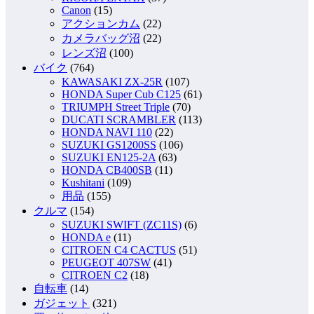
Canon
(15)
アクションカム
(22)
カメラバッグ沼
(22)
レンズ沼
(100)
バイク
(764)
KAWASAKI ZX-25R
(107)
HONDA Super Cub C125
(61)
TRIUMPH Street Triple
(70)
DUCATI SCRAMBLER
(113)
HONDA NAVI 110
(22)
SUZUKI GS1200SS
(106)
SUZUKI EN125-2A
(63)
HONDA CB400SB
(11)
Kushitani
(109)
用品
(155)
クルマ
(154)
SUZUKI SWIFT (ZC11S)
(6)
HONDA e
(11)
CITROEN C4 CACTUS
(51)
PEUGEOT 407SW
(41)
CITROEN C2
(18)
自転車
(14)
ガジェット
(321)