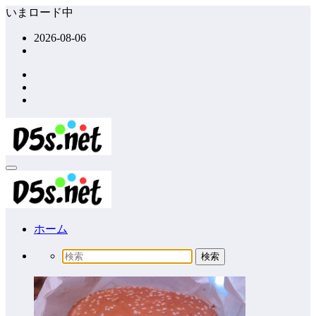
コ
いまロード中
ン
2026-08-06
テ
ン
ツ
へ
ス
キ
ッ
プ
ホーム