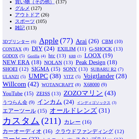
買い物（その他）
(137)
グルメ
(127)
アウトドア
(26)
スポーツ
(105)
雑記
(113)
Apple
(77)
Arai
(26)
CBM
(10)
3Dプリンター
(6)
DIY
(24)
G-SHOCK
(13)
EXILIM
(11)
CONTAX
(8)
LOOX
(19)
htc
(13)
GODOX
(5)
Gorilla
(4)
KRB
(2)
NEW ERA
(18)
Peak Design
(18)
NOLAN
(13)
SIGMA
(15)
SONY
(13)
SHOEI
(12)
SUBARU R2
(7)
UMPC
(38)
Voigtlander
(28)
ULANZI
(5)
VITZ
(5)
Willcom
(42)
WOTANCRAFT
(8)
X68000
(9)
ZOZOマリン
(43)
YouTube
(15)
ZEISS
(13)
インカム
(24)
うつらん会
(9)
インディゴソックス
(3)
オールドレンズ
(31)
エアーツール
(15)
カスタム
(211)
カレー
(16)
カーオーディオ
(16)
クラウドファンディング
(12)