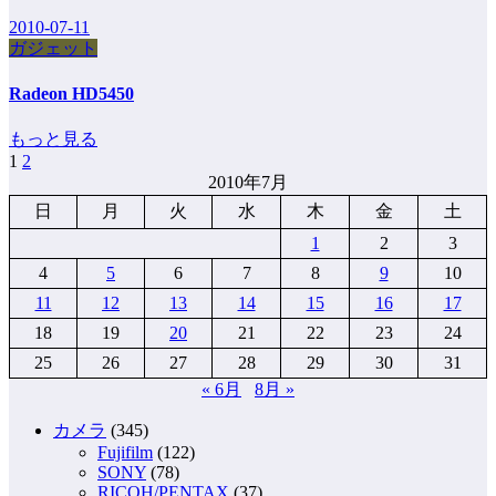
2010-07-11
ガジェット
Radeon HD5450
もっと見る
1
2
投
2010年7月
稿
日
月
火
水
木
金
土
の
1
2
3
ペ
4
5
6
7
8
9
10
11
12
13
14
15
16
17
ー
18
19
20
21
22
23
24
ジ
25
26
27
28
29
30
31
送
« 6月
8月 »
り
カメラ
(345)
Fujifilm
(122)
SONY
(78)
RICOH/PENTAX
(37)