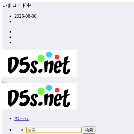
コ
いまロード中
ン
2026-08-08
テ
ン
ツ
へ
ス
キ
ッ
プ
ホーム