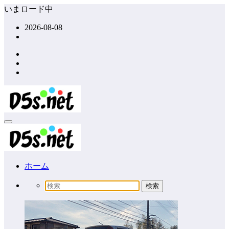
コ
いまロード中
ン
2026-08-08
テ
ン
ツ
へ
ス
キ
ッ
プ
ホーム