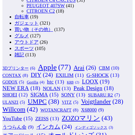
CITROEN C4 CACTUS
(51)
PEUGEOT 407SW
(41)
CITROEN C2
(18)
自転車
(19)
ガジェット
(321)
買い物（その他）
(137)
グルメ
(127)
アウトドア
(26)
スポーツ
(105)
雑記
(113)
Apple
(77)
Arai
(26)
CBM
(10)
3Dプリンター
(6)
DIY
(24)
G-SHOCK
(13)
EXILIM
(11)
CONTAX
(8)
LOOX
(19)
htc
(13)
GODOX
(5)
Gorilla
(4)
KRB
(2)
NEW ERA
(18)
Peak Design
(18)
NOLAN
(13)
SIGMA
(15)
SONY
(13)
SHOEI
(12)
SUBARU R2
(7)
UMPC
(38)
Voigtlander
(28)
ULANZI
(5)
VITZ
(5)
Willcom
(42)
WOTANCRAFT
(8)
X68000
(9)
ZOZOマリン
(43)
YouTube
(15)
ZEISS
(13)
インカム
(24)
うつらん会
(9)
インディゴソックス
(3)
オールドレンズ
(31)