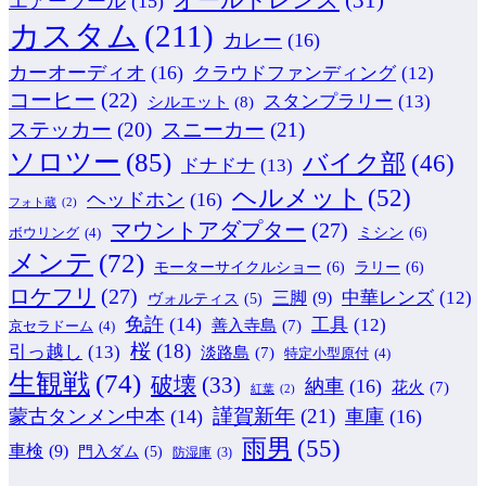
エアーツール
(15)
カスタム
(211)
カレー
(16)
カーオーディオ
(16)
クラウドファンディング
(12)
コーヒー
(22)
スタンプラリー
(13)
シルエット
(8)
ステッカー
(20)
スニーカー
(21)
ソロツー
(85)
バイク部
(46)
ドナドナ
(13)
ヘルメット
(52)
ヘッドホン
(16)
フォト蔵
(2)
マウントアダプター
(27)
ミシン
(6)
ボウリング
(4)
メンテ
(72)
モーターサイクルショー
(6)
ラリー
(6)
ロケフリ
(27)
中華レンズ
(12)
三脚
(9)
ヴォルティス
(5)
免許
(14)
工具
(12)
善入寺島
(7)
京セラドーム
(4)
桜
(18)
引っ越し
(13)
淡路島
(7)
特定小型原付
(4)
生観戦
(74)
破壊
(33)
納車
(16)
花火
(7)
紅葉
(2)
謹賀新年
(21)
蒙古タンメン中本
(14)
車庫
(16)
雨男
(55)
車検
(9)
門入ダム
(5)
防湿庫
(3)