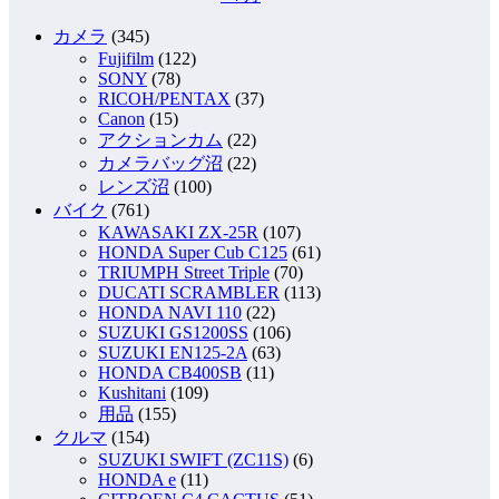
カメラ
(345)
Fujifilm
(122)
SONY
(78)
RICOH/PENTAX
(37)
Canon
(15)
アクションカム
(22)
カメラバッグ沼
(22)
レンズ沼
(100)
バイク
(761)
KAWASAKI ZX-25R
(107)
HONDA Super Cub C125
(61)
TRIUMPH Street Triple
(70)
DUCATI SCRAMBLER
(113)
HONDA NAVI 110
(22)
SUZUKI GS1200SS
(106)
SUZUKI EN125-2A
(63)
HONDA CB400SB
(11)
Kushitani
(109)
用品
(155)
クルマ
(154)
SUZUKI SWIFT (ZC11S)
(6)
HONDA e
(11)