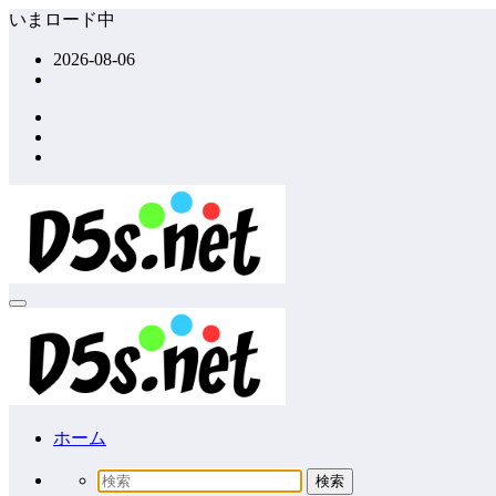
コ
いまロード中
ン
2026-08-06
テ
ン
ツ
へ
ス
キ
ッ
プ
ホーム