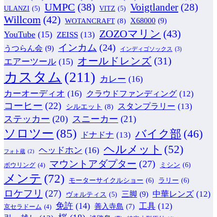
UMPC
(38)
Voigtlander
(28)
ULANZI
(5)
VITZ
(5)
Willcom
(42)
WOTANCRAFT
(8)
X68000
(9)
ZOZOマリン
(43)
YouTube
(15)
ZEISS
(13)
インカム
(24)
うつらん会
(9)
インディゴソックス
(3)
オールドレンズ
(31)
エアーツール
(15)
カスタム
(211)
カレー
(16)
カーオーディオ
(16)
クラウドファンディング
(12)
コーヒー
(22)
スタンプラリー
(13)
シルエット
(8)
ステッカー
(20)
スニーカー
(21)
ソロツー
(85)
バイク部
(46)
ドナドナ
(13)
ヘルメット
(52)
ヘッドホン
(16)
フォト蔵
(2)
マウントアダプター
(27)
ミシン
(6)
ボウリング
(4)
メンテ
(72)
モーターサイクルショー
(6)
ラリー
(6)
ロケフリ
(27)
中華レンズ
(12)
三脚
(9)
ヴォルティス
(5)
免許
(14)
工具
(12)
善入寺島
(7)
京セラドーム
(4)