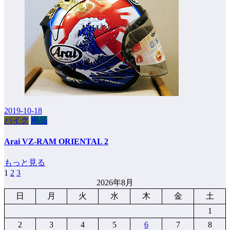
2019-10-18
バイク
用品
Arai VZ-RAM ORIENTAL 2
もっと見る
1
2
3
投
2026年8月
稿
日
月
火
水
木
金
土
の
1
ペ
2
3
4
5
6
7
8