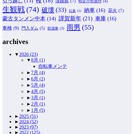
桜
(18)
引っ越し
(13)
淡路島
(7)
特定小型原付
(4)
生観戦
(74)
破壊
(33)
納車
(16)
花火
(7)
紅葉
(2)
謹賀新年
(21)
蒙古タンメン中本
(14)
車庫
(16)
雨男
(55)
車検
(9)
門入ダム
(5)
防湿庫
(3)
archives
▼
2026
(23)
▼
8月
(1)
自転車メンテ
►
7月
(4)
►
6月
(2)
►
5月
(4)
►
4月
(5)
►
3月
(1)
►
2月
(1)
►
1月
(5)
►
2025
(51)
►
2024
(52)
►
2023
(97)
►
2022
(125)