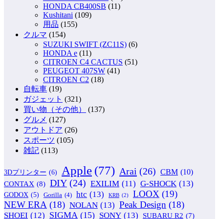
HONDA CB400SB
(11)
Kushitani
(109)
用品
(155)
クルマ
(154)
SUZUKI SWIFT (ZC11S)
(6)
HONDA e
(11)
CITROEN C4 CACTUS
(51)
PEUGEOT 407SW
(41)
CITROEN C2
(18)
自転車
(19)
ガジェット
(321)
買い物（その他）
(137)
グルメ
(127)
アウトドア
(26)
スポーツ
(105)
雑記
(113)
Apple
(77)
Arai
(26)
CBM
(10)
3Dプリンター
(6)
DIY
(24)
G-SHOCK
(13)
EXILIM
(11)
CONTAX
(8)
LOOX
(19)
htc
(13)
GODOX
(5)
Gorilla
(4)
KRB
(2)
NEW ERA
(18)
Peak Design
(18)
NOLAN
(13)
SIGMA
(15)
SONY
(13)
SHOEI
(12)
SUBARU R2
(7)