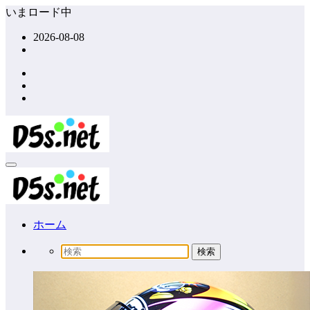
コ
いまロード中
ン
2026-08-08
テ
ン
ツ
へ
ス
キ
ッ
プ
ホーム