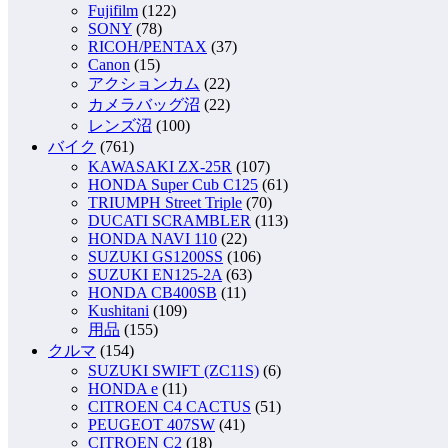
Fujifilm
(122)
SONY
(78)
RICOH/PENTAX
(37)
Canon
(15)
アクションカム
(22)
カメラバッグ沼
(22)
レンズ沼
(100)
バイク
(761)
KAWASAKI ZX-25R
(107)
HONDA Super Cub C125
(61)
TRIUMPH Street Triple
(70)
DUCATI SCRAMBLER
(113)
HONDA NAVI 110
(22)
SUZUKI GS1200SS
(106)
SUZUKI EN125-2A
(63)
HONDA CB400SB
(11)
Kushitani
(109)
用品
(155)
クルマ
(154)
SUZUKI SWIFT (ZC11S)
(6)
HONDA e
(11)
CITROEN C4 CACTUS
(51)
PEUGEOT 407SW
(41)
CITROEN C2
(18)