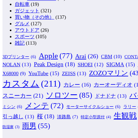
自転車
(19)
ガジェット
(321)
買い物（その他）
(137)
グルメ
(127)
アウトドア
(26)
スポーツ
(105)
雑記
(113)
Apple
(77)
Arai
(26)
CBM
(10)
CONT
3Dプリンター
(6)
Peak Design
(18)
NOLAN
(13)
SIGMA
(15)
SHOEI
(12)
ZOZOマリン
(43
YouTube
(15)
ZEISS
(13)
X68000
(9)
カスタム
(211)
カレー
(16)
カーオーディオ
(
ソロツー
(85)
バ
スニーカー
(21)
ドナドナ
(13)
メンテ
(72)
ミシン
(6)
モーターサイクルショー
(6)
ラリー
生観戦
桜
(18)
引っ越し
(13)
淡路島
(7)
特定小型原付
(4)
雨男
(55)
防湿庫
(3)