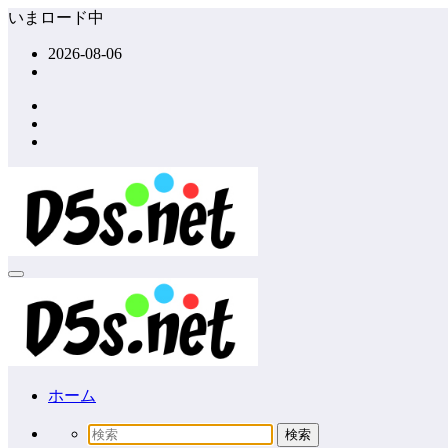
コ
いまロード中
ン
2026-08-06
テ
ン
ツ
へ
ス
キ
ッ
プ
ホーム