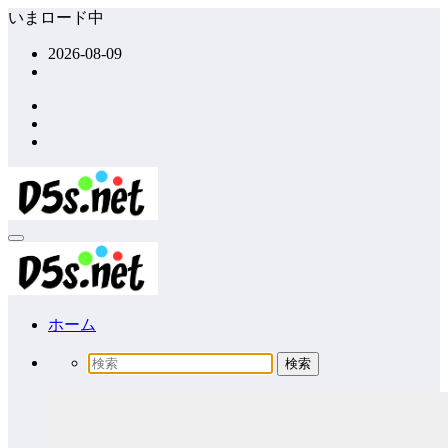
コ
いまロード中
ン
2026-08-09
テ
ン
ツ
へ
ス
キ
ッ
プ
ホーム