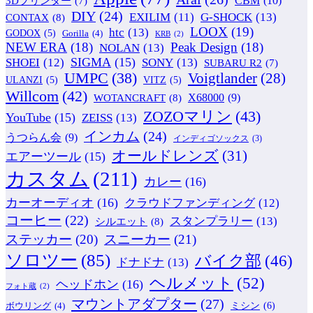
CBM
(10)
3Dプリンター
(7)
DIY
(24)
G-SHOCK
(13)
EXILIM
(11)
CONTAX
(8)
LOOX
(19)
htc
(13)
GODOX
(5)
Gorilla
(4)
KRB
(2)
NEW ERA
(18)
Peak Design
(18)
NOLAN
(13)
SIGMA
(15)
SONY
(13)
SHOEI
(12)
SUBARU R2
(7)
UMPC
(38)
Voigtlander
(28)
ULANZI
(5)
VITZ
(5)
Willcom
(42)
WOTANCRAFT
(8)
X68000
(9)
ZOZOマリン
(43)
YouTube
(15)
ZEISS
(13)
インカム
(24)
うつらん会
(9)
インディゴソックス
(3)
オールドレンズ
(31)
エアーツール
(15)
カスタム
(211)
カレー
(16)
カーオーディオ
(16)
クラウドファンディング
(12)
コーヒー
(22)
スタンプラリー
(13)
シルエット
(8)
ステッカー
(20)
スニーカー
(21)
ソロツー
(85)
バイク部
(46)
ドナドナ
(13)
ヘルメット
(52)
ヘッドホン
(16)
フォト蔵
(2)
マウントアダプター
(27)
ミシン
(6)
ボウリング
(4)