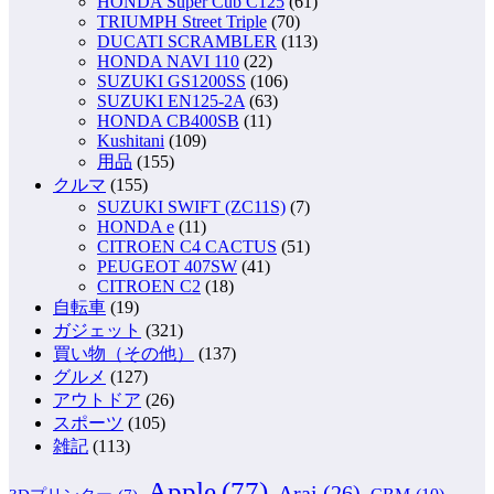
HONDA Super Cub C125
(61)
TRIUMPH Street Triple
(70)
DUCATI SCRAMBLER
(113)
HONDA NAVI 110
(22)
SUZUKI GS1200SS
(106)
SUZUKI EN125-2A
(63)
HONDA CB400SB
(11)
Kushitani
(109)
用品
(155)
クルマ
(155)
SUZUKI SWIFT (ZC11S)
(7)
HONDA e
(11)
CITROEN C4 CACTUS
(51)
PEUGEOT 407SW
(41)
CITROEN C2
(18)
自転車
(19)
ガジェット
(321)
買い物（その他）
(137)
グルメ
(127)
アウトドア
(26)
スポーツ
(105)
雑記
(113)
Apple
(77)
Arai
(26)