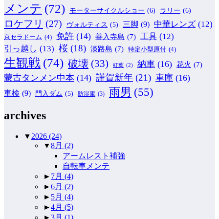
メンテ
(72)
モーターサイクルショー
(6)
ラリー
(6)
ロケフリ
(27)
中華レンズ
(12)
三脚
(9)
ヴォルティス
(5)
免許
(14)
工具
(12)
善入寺島
(7)
京セラドーム
(4)
桜
(18)
引っ越し
(13)
淡路島
(7)
特定小型原付
(4)
生観戦
(74)
破壊
(33)
納車
(16)
花火
(7)
紅葉
(2)
謹賀新年
(21)
蒙古タンメン中本
(14)
車庫
(16)
雨男
(55)
車検
(9)
門入ダム
(5)
防湿庫
(3)
archives
▼
2026
(24)
▼
8月
(2)
アームレスト補強
自転車メンテ
►
7月
(4)
►
6月
(2)
►
5月
(4)
►
4月
(5)
►
3月
(1)