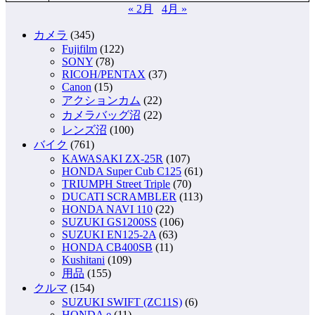
« 2月
4月 »
カメラ
(345)
Fujifilm
(122)
SONY
(78)
RICOH/PENTAX
(37)
Canon
(15)
アクションカム
(22)
カメラバッグ沼
(22)
レンズ沼
(100)
バイク
(761)
KAWASAKI ZX-25R
(107)
HONDA Super Cub C125
(61)
TRIUMPH Street Triple
(70)
DUCATI SCRAMBLER
(113)
HONDA NAVI 110
(22)
SUZUKI GS1200SS
(106)
SUZUKI EN125-2A
(63)
HONDA CB400SB
(11)
Kushitani
(109)
用品
(155)
クルマ
(154)
SUZUKI SWIFT (ZC11S)
(6)
HONDA e
(11)