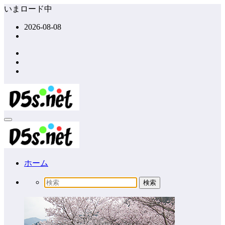
コ
いまロード中
ン
2026-08-08
テ
ン
ツ
へ
ス
キ
ッ
プ
ホーム