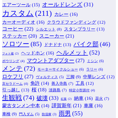
オールドレンズ
(31)
エアーツール
(15)
カスタム
(211)
カレー
(16)
カーオーディオ
(16)
クラウドファンディング
(12)
コーヒー
(22)
スタンプラリー
(13)
シルエット
(8)
ステッカー
(20)
スニーカー
(21)
ソロツー
(85)
バイク部
(46)
ドナドナ
(13)
ヘルメット
(52)
ヘッドホン
(16)
フォト蔵
(2)
マウントアダプター
(27)
ミシン
(6)
ボウリング
(4)
メンテ
(72)
モーターサイクルショー
(6)
ラリー
(6)
ロケフリ
(27)
中華レンズ
(12)
三脚
(9)
ヴォルティス
(5)
免許
(14)
工具
(12)
善入寺島
(7)
京セラドーム
(4)
桜
(18)
引っ越し
(13)
淡路島
(7)
特定小型原付
(4)
生観戦
(74)
破壊
(33)
納車
(16)
花火
(7)
紅葉
(2)
謹賀新年
(21)
蒙古タンメン中本
(14)
車庫
(16)
雨男
(55)
車検
(9)
門入ダム
(5)
防湿庫
(3)