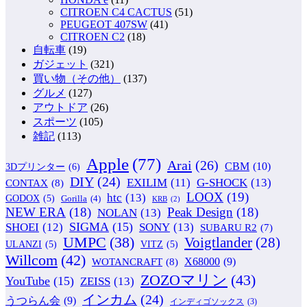
CITROEN C4 CACTUS
(51)
PEUGEOT 407SW
(41)
CITROEN C2
(18)
自転車
(19)
ガジェット
(321)
買い物（その他）
(137)
グルメ
(127)
アウトドア
(26)
スポーツ
(105)
雑記
(113)
Apple
(77)
Arai
(26)
CBM
(10)
3Dプリンター
(6)
DIY
(24)
G-SHOCK
(13)
EXILIM
(11)
CONTAX
(8)
LOOX
(19)
htc
(13)
GODOX
(5)
Gorilla
(4)
KRB
(2)
NEW ERA
(18)
Peak Design
(18)
NOLAN
(13)
SIGMA
(15)
SONY
(13)
SHOEI
(12)
SUBARU R2
(7)
UMPC
(38)
Voigtlander
(28)
ULANZI
(5)
VITZ
(5)
Willcom
(42)
WOTANCRAFT
(8)
X68000
(9)
ZOZOマリン
(43)
YouTube
(15)
ZEISS
(13)
インカム
(24)
うつらん会
(9)
インディゴソックス
(3)