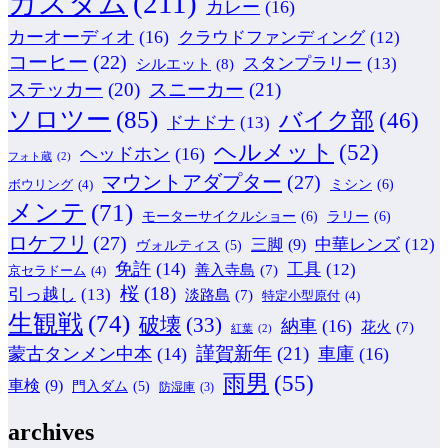
カスタム
(211)
カレー
(16)
カーオーディオ
(16)
クラウドファンディング
(12)
コーヒー
(22)
スタンプラリー
(13)
シルエット
(8)
ステッカー
(20)
スニーカー
(21)
ソロツー
(85)
バイク部
(46)
ドナドナ
(13)
ヘルメット
(52)
ヘッドホン
(16)
フォト蔵
(2)
マウントアダプター
(27)
ミシン
(6)
ボウリング
(4)
メンテ
(71)
モーターサイクルショー
(6)
ラリー
(6)
ロケフリ
(27)
中華レンズ
(12)
三脚
(9)
ヴォルティス
(5)
免許
(14)
工具
(12)
善入寺島
(7)
京セラドーム
(4)
桜
(18)
引っ越し
(13)
淡路島
(7)
特定小型原付
(4)
生観戦
(74)
破壊
(33)
納車
(16)
花火
(7)
紅葉
(2)
謹賀新年
(21)
蒙古タンメン中本
(14)
車庫
(16)
雨男
(55)
車検
(9)
門入ダム
(5)
防湿庫
(3)
archives