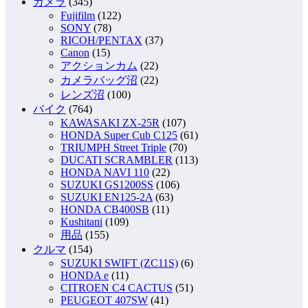
カメラ
(345)
Fujifilm
(122)
SONY
(78)
RICOH/PENTAX
(37)
Canon
(15)
アクションカム
(22)
カメラバッグ沼
(22)
レンズ沼
(100)
バイク
(764)
KAWASAKI ZX-25R
(107)
HONDA Super Cub C125
(61)
TRIUMPH Street Triple
(70)
DUCATI SCRAMBLER
(113)
HONDA NAVI 110
(22)
SUZUKI GS1200SS
(106)
SUZUKI EN125-2A
(63)
HONDA CB400SB
(11)
Kushitani
(109)
用品
(155)
クルマ
(154)
SUZUKI SWIFT (ZC11S)
(6)
HONDA e
(11)
CITROEN C4 CACTUS
(51)
PEUGEOT 407SW
(41)