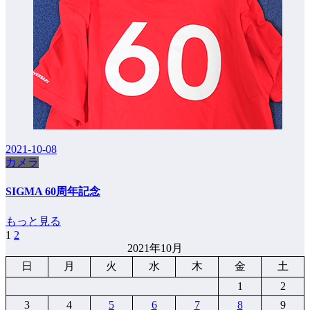
2021-10-08
カメラ
SIGMA 60周年記念
もっと見る
1
2
投
2021年10月
稿
日
月
火
水
木
金
土
の
1
2
ペ
3
4
5
6
7
8
9