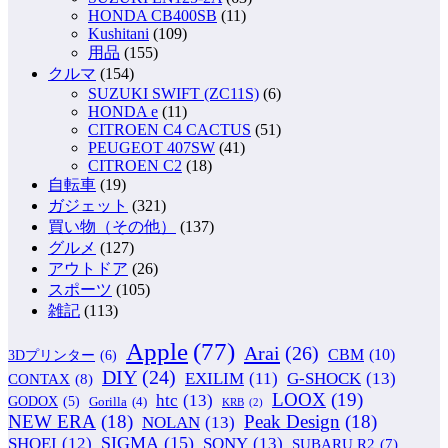
HONDA CB400SB
(11)
Kushitani
(109)
用品
(155)
クルマ
(154)
SUZUKI SWIFT (ZC11S)
(6)
HONDA e
(11)
CITROEN C4 CACTUS
(51)
PEUGEOT 407SW
(41)
CITROEN C2
(18)
自転車
(19)
ガジェット
(321)
買い物（その他）
(137)
グルメ
(127)
アウトドア
(26)
スポーツ
(105)
雑記
(113)
Apple
(77)
Arai
(26)
CBM
(10)
3Dプリンター
(6)
DIY
(24)
G-SHOCK
(13)
EXILIM
(11)
CONTAX
(8)
LOOX
(19)
htc
(13)
GODOX
(5)
Gorilla
(4)
KRB
(2)
NEW ERA
(18)
Peak Design
(18)
NOLAN
(13)
SIGMA
(15)
SONY
(13)
SHOEI
(12)
SUBARU R2
(7)