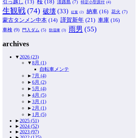
桜
(18)
引っ越し
(13)
淡路島
(7)
特定小型原付
(4)
生観戦
(74)
破壊
(33)
納車
(16)
花火
(7)
紅葉
(2)
謹賀新年
(21)
蒙古タンメン中本
(14)
車庫
(16)
雨男
(55)
車検
(9)
門入ダム
(5)
防湿庫
(3)
archives
▼
2026
(23)
▼
8月
(1)
自転車メンテ
►
7月
(4)
►
6月
(2)
►
5月
(4)
►
4月
(5)
►
3月
(1)
►
2月
(1)
►
1月
(5)
►
2025
(51)
►
2024
(52)
►
2023
(97)
►
2022
(125)