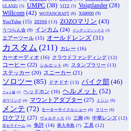
UMPC
(38)
Voigtlander
(28)
ULANZI
(5)
VITZ
(5)
Willcom
(42)
WOTANCRAFT
(8)
X68000
(9)
ZOZOマリン
(43)
YouTube
(15)
ZEISS
(13)
インカム
(24)
うつらん会
(9)
インディゴソックス
(3)
オールドレンズ
(31)
エアーツール
(15)
カスタム
(211)
カレー
(16)
カーオーディオ
(16)
クラウドファンディング
(12)
コーヒー
(22)
スタンプラリー
(13)
シルエット
(8)
ステッカー
(20)
スニーカー
(21)
ソロツー
(85)
バイク部
(46)
ドナドナ
(13)
ヘルメット
(52)
ヘッドホン
(16)
フォト蔵
(2)
マウントアダプター
(27)
ミシン
(6)
ボウリング
(4)
メンテ
(72)
モーターサイクルショー
(6)
ラリー
(6)
ロケフリ
(27)
中華レンズ
(12)
三脚
(9)
ヴォルティス
(5)
免許
(14)
工具
(12)
善入寺島
(7)
京セラドーム
(4)