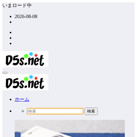
コ
いまロード中
ン
2026-08-08
テ
ン
ツ
へ
ス
キ
ッ
プ
ホーム