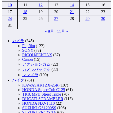
10
11
12
13
14
15
16
ー
17
18
19
20
21
22
23
ジ
24
25
26
27
28
29
30
送
31
り
« 9月
11月 »
カメラ
(345)
Fujifilm
(122)
SONY
(78)
RICOH/PENTAX
(37)
Canon
(15)
アクションカム
(22)
カメラバッグ沼
(22)
レンズ沼
(100)
バイク
(761)
KAWASAKI ZX-25R
(107)
HONDA Super Cub C125
(61)
TRIUMPH Street Triple
(70)
DUCATI SCRAMBLER
(113)
HONDA NAVI 110
(22)
SUZUKI GS1200SS
(106)
SUZUKI EN125-2A
(63)