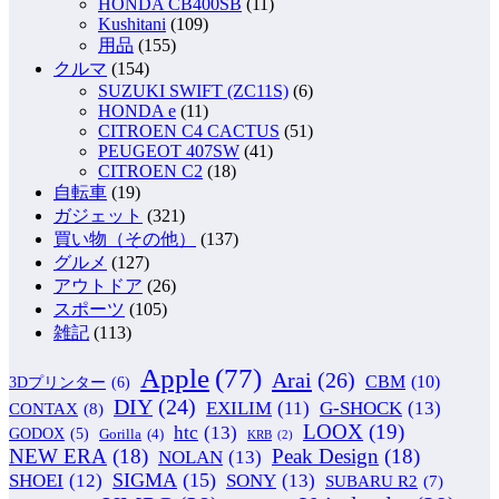
HONDA CB400SB
(11)
Kushitani
(109)
用品
(155)
クルマ
(154)
SUZUKI SWIFT (ZC11S)
(6)
HONDA e
(11)
CITROEN C4 CACTUS
(51)
PEUGEOT 407SW
(41)
CITROEN C2
(18)
自転車
(19)
ガジェット
(321)
買い物（その他）
(137)
グルメ
(127)
アウトドア
(26)
スポーツ
(105)
雑記
(113)
Apple
(77)
Arai
(26)
CBM
(10)
3Dプリンター
(6)
DIY
(24)
G-SHOCK
(13)
EXILIM
(11)
CONTAX
(8)
LOOX
(19)
htc
(13)
GODOX
(5)
Gorilla
(4)
KRB
(2)
NEW ERA
(18)
Peak Design
(18)
NOLAN
(13)
SIGMA
(15)
SONY
(13)
SHOEI
(12)
SUBARU R2
(7)