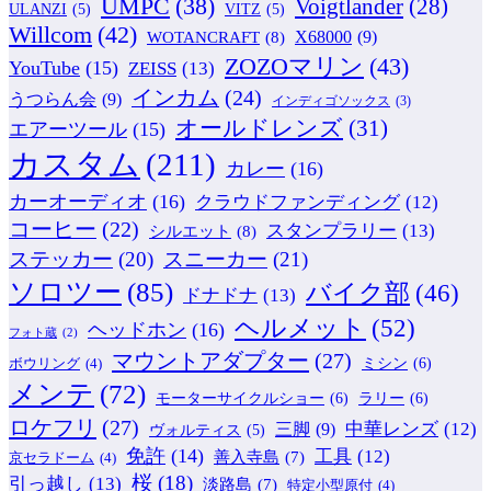
UMPC
(38)
Voigtlander
(28)
ULANZI
(5)
VITZ
(5)
Willcom
(42)
WOTANCRAFT
(8)
X68000
(9)
ZOZOマリン
(43)
YouTube
(15)
ZEISS
(13)
インカム
(24)
うつらん会
(9)
インディゴソックス
(3)
オールドレンズ
(31)
エアーツール
(15)
カスタム
(211)
カレー
(16)
カーオーディオ
(16)
クラウドファンディング
(12)
コーヒー
(22)
スタンプラリー
(13)
シルエット
(8)
ステッカー
(20)
スニーカー
(21)
ソロツー
(85)
バイク部
(46)
ドナドナ
(13)
ヘルメット
(52)
ヘッドホン
(16)
フォト蔵
(2)
マウントアダプター
(27)
ミシン
(6)
ボウリング
(4)
メンテ
(72)
モーターサイクルショー
(6)
ラリー
(6)
ロケフリ
(27)
中華レンズ
(12)
三脚
(9)
ヴォルティス
(5)
免許
(14)
工具
(12)
善入寺島
(7)
京セラドーム
(4)
桜
(18)
引っ越し
(13)
淡路島
(7)
特定小型原付
(4)