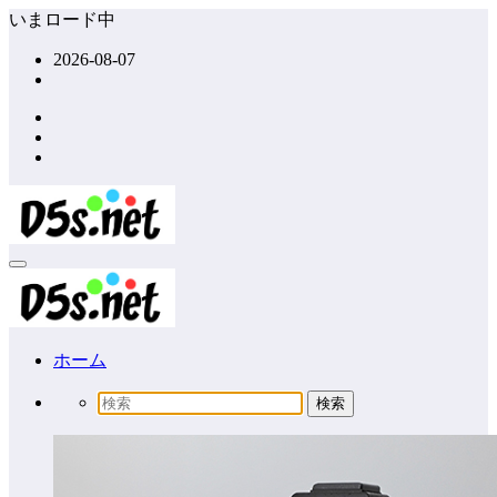
コ
いまロード中
ン
2026-08-07
テ
ン
ツ
へ
ス
キ
ッ
プ
ホーム