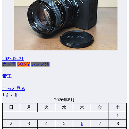
2023-06-21
カメラ
SONY
レンズ沼
帝王
もっと見る
1
2
…
8
投
2026年8月
稿
日
月
火
水
木
金
土
の
1
ペ
2
3
4
5
6
7
8