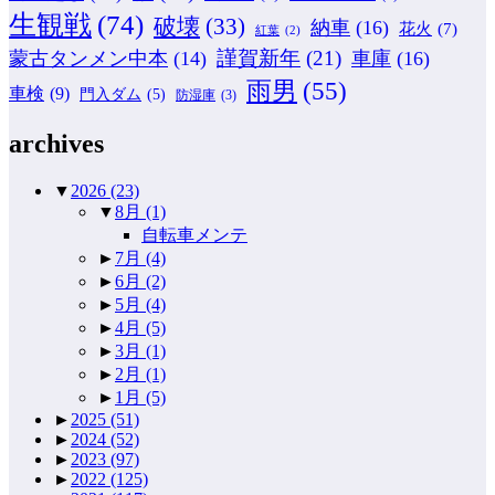
生観戦
(74)
破壊
(33)
納車
(16)
花火
(7)
紅葉
(2)
謹賀新年
(21)
蒙古タンメン中本
(14)
車庫
(16)
雨男
(55)
車検
(9)
門入ダム
(5)
防湿庫
(3)
archives
▼
2026
(23)
▼
8月
(1)
自転車メンテ
►
7月
(4)
►
6月
(2)
►
5月
(4)
►
4月
(5)
►
3月
(1)
►
2月
(1)
►
1月
(5)
►
2025
(51)
►
2024
(52)
►
2023
(97)
►
2022
(125)