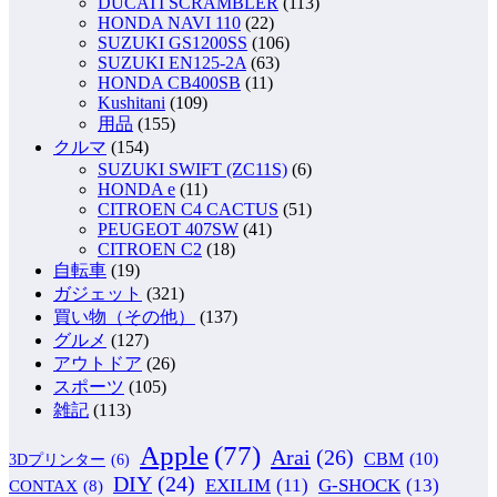
DUCATI SCRAMBLER
(113)
HONDA NAVI 110
(22)
SUZUKI GS1200SS
(106)
SUZUKI EN125-2A
(63)
HONDA CB400SB
(11)
Kushitani
(109)
用品
(155)
クルマ
(154)
SUZUKI SWIFT (ZC11S)
(6)
HONDA e
(11)
CITROEN C4 CACTUS
(51)
PEUGEOT 407SW
(41)
CITROEN C2
(18)
自転車
(19)
ガジェット
(321)
買い物（その他）
(137)
グルメ
(127)
アウトドア
(26)
スポーツ
(105)
雑記
(113)
Apple
(77)
Arai
(26)
CBM
(10)
3Dプリンター
(6)
DIY
(24)
G-SHOCK
(13)
EXILIM
(11)
CONTAX
(8)