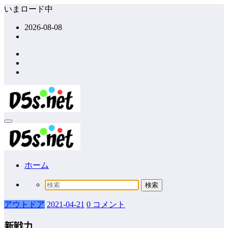
コ
いまロード中
ン
2026-08-08
テ
ン
ツ
へ
ス
キ
ッ
プ
ホーム
アウトドア
2021-04-21
0 コメント
新戦力