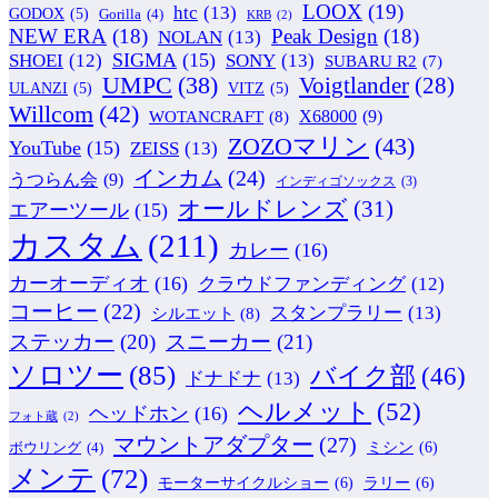
LOOX
(19)
htc
(13)
GODOX
(5)
Gorilla
(4)
KRB
(2)
NEW ERA
(18)
Peak Design
(18)
NOLAN
(13)
SIGMA
(15)
SONY
(13)
SHOEI
(12)
SUBARU R2
(7)
UMPC
(38)
Voigtlander
(28)
ULANZI
(5)
VITZ
(5)
Willcom
(42)
WOTANCRAFT
(8)
X68000
(9)
ZOZOマリン
(43)
YouTube
(15)
ZEISS
(13)
インカム
(24)
うつらん会
(9)
インディゴソックス
(3)
オールドレンズ
(31)
エアーツール
(15)
カスタム
(211)
カレー
(16)
カーオーディオ
(16)
クラウドファンディング
(12)
コーヒー
(22)
スタンプラリー
(13)
シルエット
(8)
ステッカー
(20)
スニーカー
(21)
ソロツー
(85)
バイク部
(46)
ドナドナ
(13)
ヘルメット
(52)
ヘッドホン
(16)
フォト蔵
(2)
マウントアダプター
(27)
ミシン
(6)
ボウリング
(4)
メンテ
(72)
モーターサイクルショー
(6)
ラリー
(6)