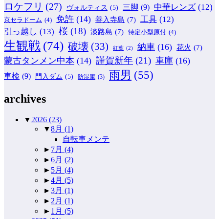
ロケフリ
(27)
中華レンズ
(12)
三脚
(9)
ヴォルティス
(5)
免許
(14)
工具
(12)
善入寺島
(7)
京セラドーム
(4)
桜
(18)
引っ越し
(13)
淡路島
(7)
特定小型原付
(4)
生観戦
(74)
破壊
(33)
納車
(16)
花火
(7)
紅葉
(2)
謹賀新年
(21)
蒙古タンメン中本
(14)
車庫
(16)
雨男
(55)
車検
(9)
門入ダム
(5)
防湿庫
(3)
archives
▼
2026
(23)
▼
8月
(1)
自転車メンテ
►
7月
(4)
►
6月
(2)
►
5月
(4)
►
4月
(5)
►
3月
(1)
►
2月
(1)
►
1月
(5)