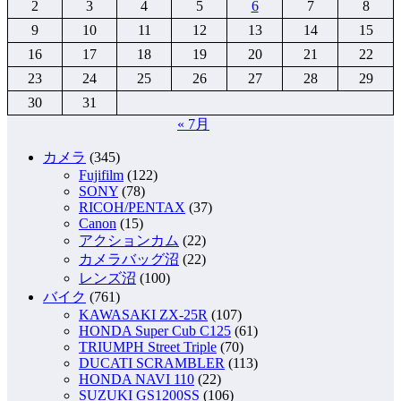
2
3
4
5
6
7
8
9
10
11
12
13
14
15
16
17
18
19
20
21
22
23
24
25
26
27
28
29
30
31
« 7月
カメラ
(345)
Fujifilm
(122)
SONY
(78)
RICOH/PENTAX
(37)
Canon
(15)
アクションカム
(22)
カメラバッグ沼
(22)
レンズ沼
(100)
バイク
(761)
KAWASAKI ZX-25R
(107)
HONDA Super Cub C125
(61)
TRIUMPH Street Triple
(70)
DUCATI SCRAMBLER
(113)
HONDA NAVI 110
(22)
SUZUKI GS1200SS
(106)