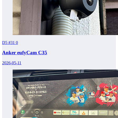
D5 #31
0
Anker eufyCam C35
2026-05-11