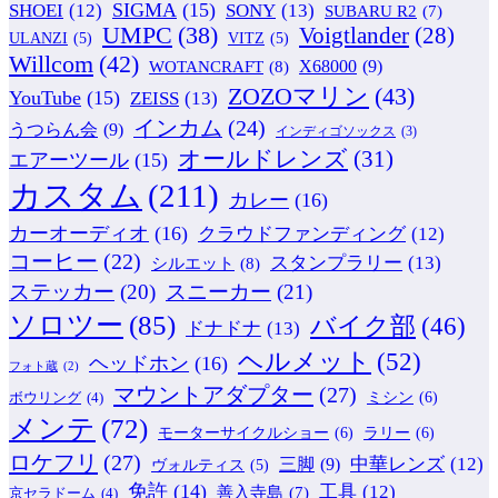
SIGMA
(15)
SONY
(13)
SHOEI
(12)
SUBARU R2
(7)
UMPC
(38)
Voigtlander
(28)
ULANZI
(5)
VITZ
(5)
Willcom
(42)
WOTANCRAFT
(8)
X68000
(9)
ZOZOマリン
(43)
YouTube
(15)
ZEISS
(13)
インカム
(24)
うつらん会
(9)
インディゴソックス
(3)
オールドレンズ
(31)
エアーツール
(15)
カスタム
(211)
カレー
(16)
カーオーディオ
(16)
クラウドファンディング
(12)
コーヒー
(22)
スタンプラリー
(13)
シルエット
(8)
ステッカー
(20)
スニーカー
(21)
ソロツー
(85)
バイク部
(46)
ドナドナ
(13)
ヘルメット
(52)
ヘッドホン
(16)
フォト蔵
(2)
マウントアダプター
(27)
ミシン
(6)
ボウリング
(4)
メンテ
(72)
モーターサイクルショー
(6)
ラリー
(6)
ロケフリ
(27)
中華レンズ
(12)
三脚
(9)
ヴォルティス
(5)
免許
(14)
工具
(12)
善入寺島
(7)
京セラドーム
(4)