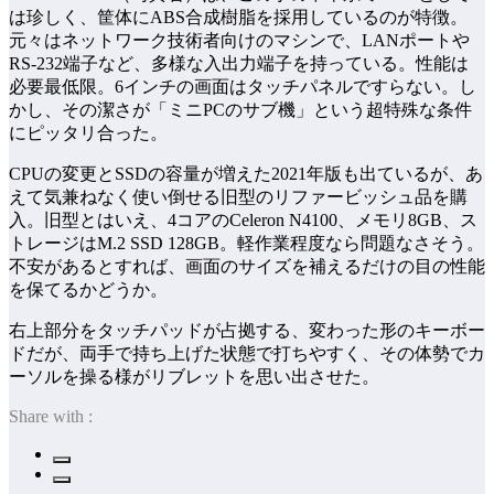
は珍しく、筐体にABS合成樹脂を採用しているのが特徴。
元々はネットワーク技術者向けのマシンで、LANポートや
RS-232端子など、多様な入出力端子を持っている。性能は
必要最低限。6インチの画面はタッチパネルですらない。し
かし、その潔さが「ミニPCのサブ機」という超特殊な条件
にピッタリ合った。
CPUの変更とSSDの容量が増えた2021年版も出ているが、あ
えて気兼ねなく使い倒せる旧型のリファービッシュ品を購
入。旧型とはいえ、4コアのCeleron N4100、メモリ8GB、ス
トレージはM.2 SSD 128GB。軽作業程度なら問題なさそう。
不安があるとすれば、画面のサイズを補えるだけの目の性能
を保てるかどうか。
右上部分をタッチパッドが占拠する、変わった形のキーボー
ドだが、両手で持ち上げた状態で打ちやすく、その体勢でカ
ーソルを操る様がリブレットを思い出させた。
Share with :