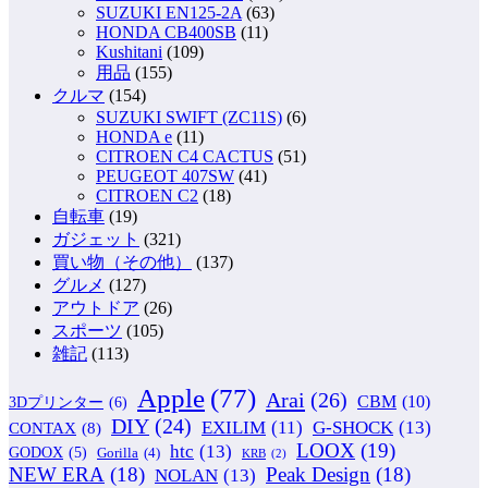
SUZUKI EN125-2A
(63)
HONDA CB400SB
(11)
Kushitani
(109)
用品
(155)
クルマ
(154)
SUZUKI SWIFT (ZC11S)
(6)
HONDA e
(11)
CITROEN C4 CACTUS
(51)
PEUGEOT 407SW
(41)
CITROEN C2
(18)
自転車
(19)
ガジェット
(321)
買い物（その他）
(137)
グルメ
(127)
アウトドア
(26)
スポーツ
(105)
雑記
(113)
Apple
(77)
Arai
(26)
CBM
(10)
3Dプリンター
(6)
DIY
(24)
G-SHOCK
(13)
EXILIM
(11)
CONTAX
(8)
LOOX
(19)
htc
(13)
GODOX
(5)
Gorilla
(4)
KRB
(2)
NEW ERA
(18)
Peak Design
(18)
NOLAN
(13)