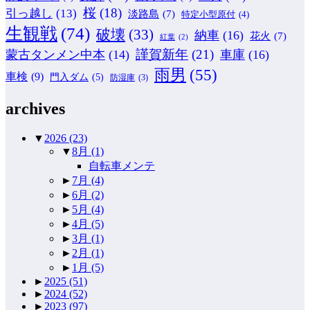
桜
(18)
引っ越し
(13)
淡路島
(7)
特定小型原付
(4)
生観戦
(74)
破壊
(33)
納車
(16)
花火
(7)
紅葉
(2)
謹賀新年
(21)
蒙古タンメン中本
(14)
車庫
(16)
雨男
(55)
車検
(9)
門入ダム
(5)
防湿庫
(3)
archives
▼
2026
(23)
▼
8月
(1)
自転車メンテ
►
7月
(4)
►
6月
(2)
►
5月
(4)
►
4月
(5)
►
3月
(1)
►
2月
(1)
►
1月
(5)
►
2025
(51)
►
2024
(52)
►
2023
(97)