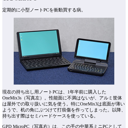
定期的に小型ノートPCを衝動買する病。
現在の持ち出し用ノートPCは、1年半前に購入した
OneMix3s（写真左）。性能面に不満はないが、アルミ筐体
は屋外での取り扱いに気を使う。特にOneMix3は底面が薄い
ようで、机の角にぶつけて打痕傷を作ってしまった。以降、
持ち出す際はセミハードケースを使っている。
GPD MicroPC（写真右）は、この手の中華系ミニPCとして