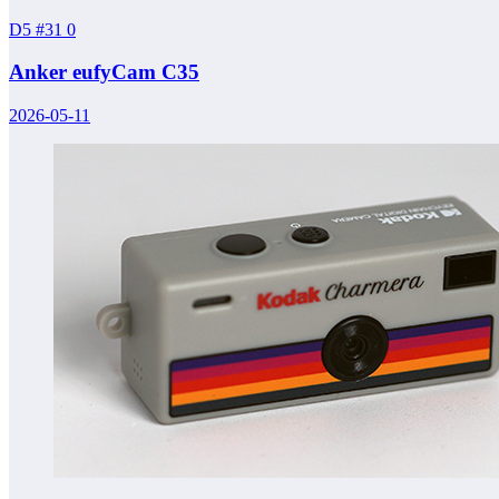
D5 #31
0
Anker eufyCam C35
2026-05-11