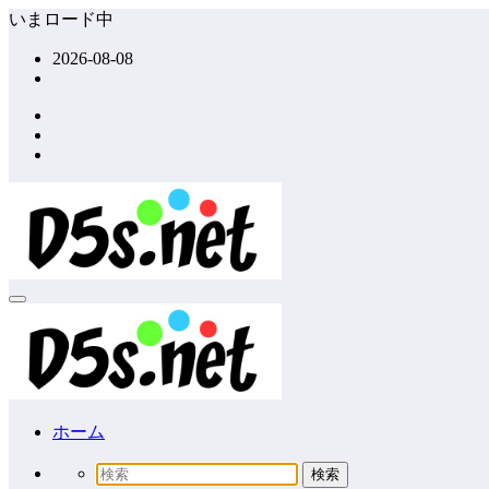
コ
いまロード中
ン
2026-08-08
テ
ン
ツ
へ
ス
キ
ッ
プ
ホーム