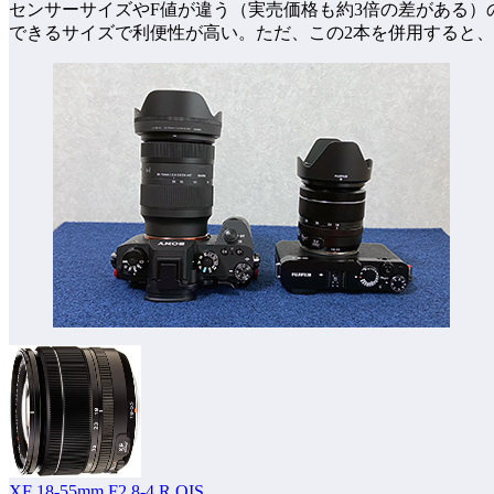
センサーサイズやF値が違う（実売価格も約3倍の差がある）の
できるサイズで利便性が高い。ただ、この2本を併用すると
XF 18-55mm F2.8-4 R OIS