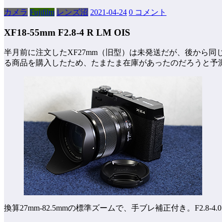
カメラ
Fujifilm
レンズ沼
2021-04-24
0 コメント
XF18-55mm F2.8-4 R LM OIS
半月前に注文したXF27mm（旧型）は未発送だが、後から同
る商品を購入したため、たまたま在庫があったのだろうと予
換算27mm-82.5mmの標準ズームで、手ブレ補正付き。F2