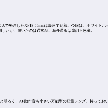
じ店で発注したXF18-55mmは爆速で到着。今回は、ホワイ
測したが、届いたのは通常品。海外通販は摩訶不思議。
.8-4.0と明るく、AF動作音も小さい万能型の軽量レンズ。持って