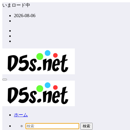
コ
いまロード中
ン
2026-08-06
テ
ン
ツ
へ
ス
キ
ッ
プ
ホーム