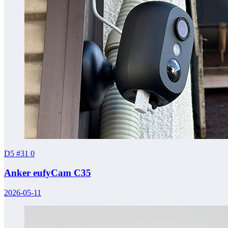
D5 #31
0
Anker eufyCam C35
2026-05-11