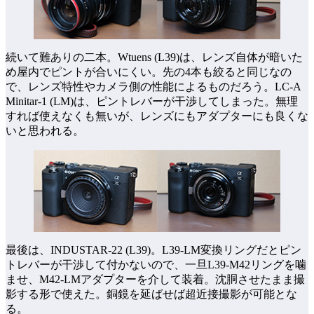
続いて難ありの二本。Wtuens (L39)は、レンズ自体が暗いた
め屋内でピントが合いにくい。先の4本も絞ると同じなの
で、レンズ特性やカメラ側の性能によるものだろう。LC-A
Minitar-1 (LM)は、ピントレバーが干渉してしまった。無理
すれば使えなくも無いが、レンズにもアダプターにも良くな
いと思われる。
最後は、INDUSTAR-22 (L39)。L39-LM変換リングだとピン
トレバーが干渉して付かないので、一旦L39-M42リングを噛
ませ、M42-LMアダプターを介して装着。沈胴させたまま撮
影する形で使えた。銅鏡を延ばせば超近接撮影が可能とな
る。