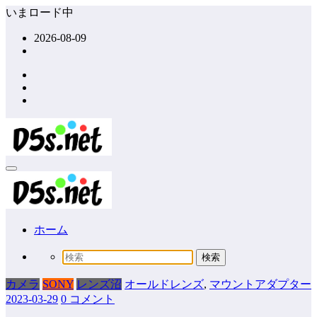
コ
いまロード中
ン
2026-08-09
テ
ン
ツ
へ
ス
キ
ッ
プ
ホーム
カメラ
SONY
レンズ沼
オールドレンズ
,
マウントアダプター
2023-03-29
0 コメント