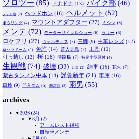
ソロツー
(85)
バイク部
(46)
ドナドナ
(13)
ヘルメット
(52)
ヘッドホン
(16)
フォト蔵
(2)
マウントアダプター
(27)
ミシン
(6)
ボウリング
(4)
メンテ
(72)
モーターサイクルショー
(6)
ラリー
(6)
ロケフリ
(27)
中華レンズ
(12)
三脚
(9)
ヴォルティス
(5)
免許
(14)
工具
(12)
善入寺島
(7)
京セラドーム
(4)
桜
(18)
引っ越し
(13)
淡路島
(7)
特定小型原付
(4)
生観戦
(74)
破壊
(33)
納車
(16)
花火
(7)
紅葉
(2)
謹賀新年
(21)
蒙古タンメン中本
(14)
車庫
(16)
雨男
(55)
車検
(9)
門入ダム
(5)
防湿庫
(3)
archives
▼
2026
(24)
▼
8月
(2)
アームレスト補強
自転車メンテ
►
7月
(4)