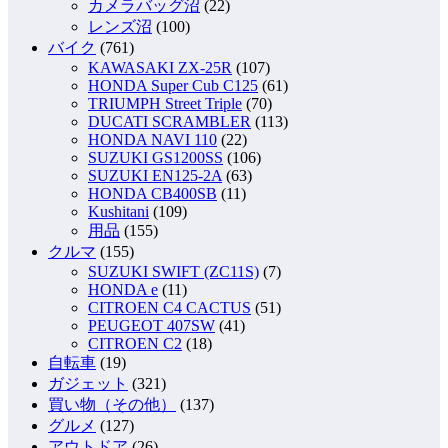
カメラバッグ沼
(22)
レンズ沼
(100)
バイク
(761)
KAWASAKI ZX-25R
(107)
HONDA Super Cub C125
(61)
TRIUMPH Street Triple
(70)
DUCATI SCRAMBLER
(113)
HONDA NAVI 110
(22)
SUZUKI GS1200SS
(106)
SUZUKI EN125-2A
(63)
HONDA CB400SB
(11)
Kushitani
(109)
用品
(155)
クルマ
(155)
SUZUKI SWIFT (ZC11S)
(7)
HONDA e
(11)
CITROEN C4 CACTUS
(51)
PEUGEOT 407SW
(41)
CITROEN C2
(18)
自転車
(19)
ガジェット
(321)
買い物（その他）
(137)
グルメ
(127)
アウトドア
(26)