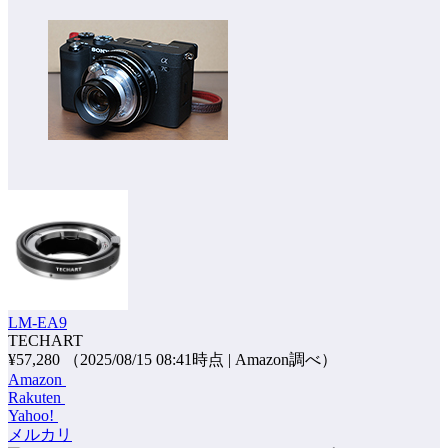
LM-EA9
TECHART
¥57,280
（2025/08/15 08:41時点 | Amazon調べ）
Amazon
Rakuten
Yahoo!
メルカリ