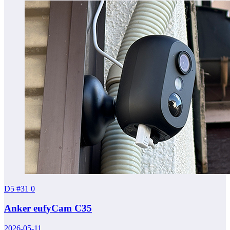
D5 #31
0
Anker eufyCam C35
2026-05-11