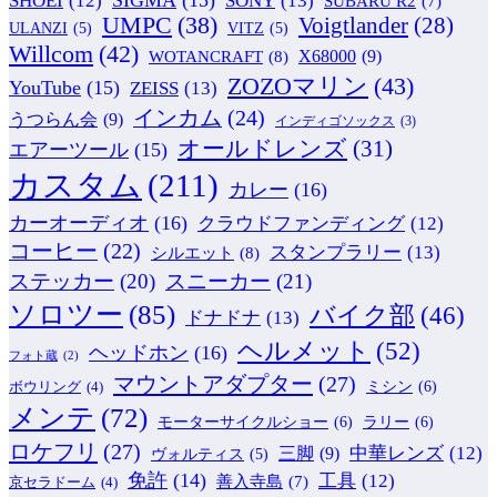
SHOEI
(12)
SUBARU R2
(7)
UMPC
(38)
Voigtlander
(28)
ULANZI
(5)
VITZ
(5)
Willcom
(42)
WOTANCRAFT
(8)
X68000
(9)
ZOZOマリン
(43)
YouTube
(15)
ZEISS
(13)
インカム
(24)
うつらん会
(9)
インディゴソックス
(3)
オールドレンズ
(31)
エアーツール
(15)
カスタム
(211)
カレー
(16)
カーオーディオ
(16)
クラウドファンディング
(12)
コーヒー
(22)
スタンプラリー
(13)
シルエット
(8)
ステッカー
(20)
スニーカー
(21)
ソロツー
(85)
バイク部
(46)
ドナドナ
(13)
ヘルメット
(52)
ヘッドホン
(16)
フォト蔵
(2)
マウントアダプター
(27)
ミシン
(6)
ボウリング
(4)
メンテ
(72)
モーターサイクルショー
(6)
ラリー
(6)
ロケフリ
(27)
中華レンズ
(12)
三脚
(9)
ヴォルティス
(5)
免許
(14)
工具
(12)
善入寺島
(7)
京セラドーム
(4)