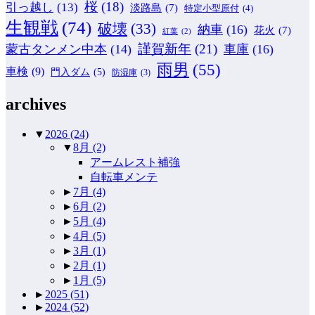
桜
(18)
引っ越し
(13)
淡路島
(7)
特定小型原付
(4)
生観戦
(74)
破壊
(33)
納車
(16)
花火
(7)
紅葉
(2)
謹賀新年
(21)
蒙古タンメン中本
(14)
車庫
(16)
雨男
(55)
車検
(9)
門入ダム
(5)
防湿庫
(3)
archives
▼
2026
(24)
▼
8月
(2)
アームレスト補強
自転車メンテ
►
7月
(4)
►
6月
(2)
►
5月
(4)
►
4月
(5)
►
3月
(1)
►
2月
(1)
►
1月
(5)
►
2025
(51)
►
2024
(52)