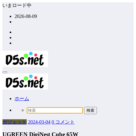
コ
いまロード中
ン
2026-08-09
テ
ン
ツ
へ
ス
キ
ッ
プ
ホーム
ガジェット
2024-03-04
0 コメント
UGREEN DigiNest Cube 65W