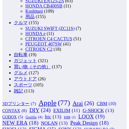
SUZUKI EN125-2A
(63)
HONDA CB400SB
(11)
Kushitani
(109)
用品
(155)
クルマ
(155)
SUZUKI SWIFT (ZC11S)
(7)
HONDA e
(11)
CITROEN C4 CACTUS
(51)
PEUGEOT 407SW
(41)
CITROEN C2
(18)
自転車
(19)
ガジェット
(321)
買い物（その他）
(137)
グルメ
(127)
アウトドア
(26)
スポーツ
(105)
雑記
(113)
Apple
(77)
Arai
(26)
CBM
(10)
3Dプリンター
(7)
DIY
(24)
G-SHOCK
(13)
EXILIM
(11)
CONTAX
(8)
LOOX
(19)
htc
(13)
GODOX
(5)
Gorilla
(4)
KRB
(2)
NEW ERA
(18)
Peak Design
(18)
NOLAN
(13)
SIGMA
(15)
SONY
(13)