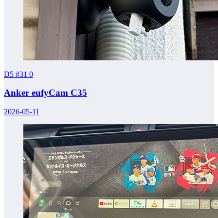
D5 #31
0
Anker eufyCam C35
2026-05-11