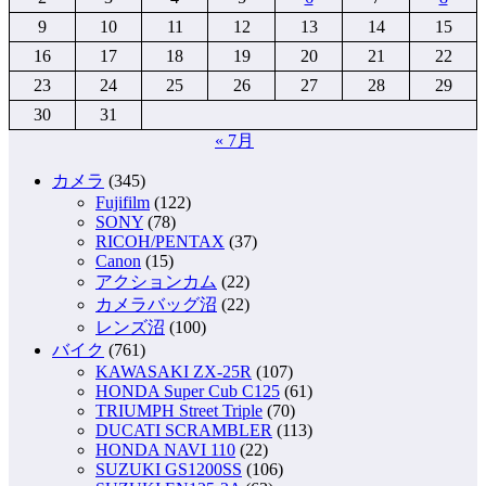
9
10
11
12
13
14
15
16
17
18
19
20
21
22
23
24
25
26
27
28
29
30
31
« 7月
カメラ
(345)
Fujifilm
(122)
SONY
(78)
RICOH/PENTAX
(37)
Canon
(15)
アクションカム
(22)
カメラバッグ沼
(22)
レンズ沼
(100)
バイク
(761)
KAWASAKI ZX-25R
(107)
HONDA Super Cub C125
(61)
TRIUMPH Street Triple
(70)
DUCATI SCRAMBLER
(113)
HONDA NAVI 110
(22)
SUZUKI GS1200SS
(106)