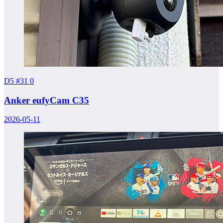
D5 #31
0
Anker eufyCam C35
2026-05-11