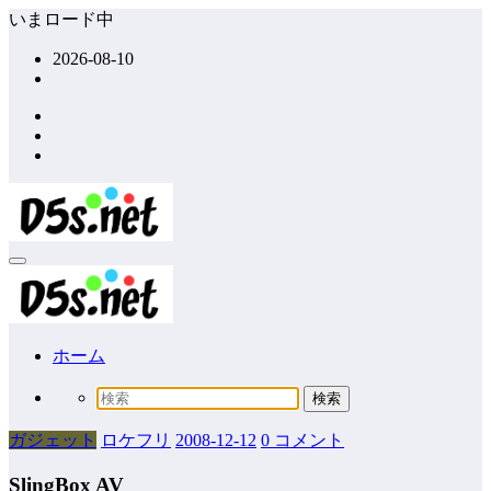
コ
いまロード中
ン
2026-08-10
テ
ン
ツ
へ
ス
キ
ッ
プ
ホーム
ガジェット
ロケフリ
2008-12-12
0 コメント
SlingBox AV