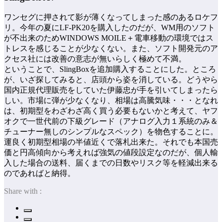
ワンセグに押されて影が薄くなってしまった感のあるロケフ
リ。今年の夏にLF-PK20を購入したのだが、WM用のソフト
が不出来のためWINDOWS MOILE＋電車移動の環境ではス
トレスを感じることが少なくない。また、ソフト開発元のア
クセス社には改善の意志が無いらしく極めて不満。
ということで、SlingBoxを追加購入することにした。ところ
が、いざ探してみると、店頭から姿を消している。どうやら
国内正規代理販売をしていた伊藤忠が手を引いてしまったら
しい。市場に弾が少なくなり、相場は高騰気味・・・となれ
は、初期型をわざわざ高く買う必要もないかと考えて、ヤフ
オクで一世代前の下級グレード（アナログ入力１系統のみ＆
チューナー無しのシンプルなスペック）を物色することに。
運良く初期型相場の半値近くで落札出来た。それでも本国売
価と円高傾向から考えれば強気の値段設定なのだが、個人輸
入した場合の送料、届くまでの日数やリスク等を軽減出来る
のであればと納得。
Share with :