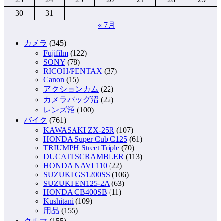
30
31
« 7月
カメラ
(345)
Fujifilm
(122)
SONY
(78)
RICOH/PENTAX
(37)
Canon
(15)
アクションカム
(22)
カメラバッグ沼
(22)
レンズ沼
(100)
バイク
(761)
KAWASAKI ZX-25R
(107)
HONDA Super Cub C125
(61)
TRIUMPH Street Triple
(70)
DUCATI SCRAMBLER
(113)
HONDA NAVI 110
(22)
SUZUKI GS1200SS
(106)
SUZUKI EN125-2A
(63)
HONDA CB400SB
(11)
Kushitani
(109)
用品
(155)
クルマ
(155)