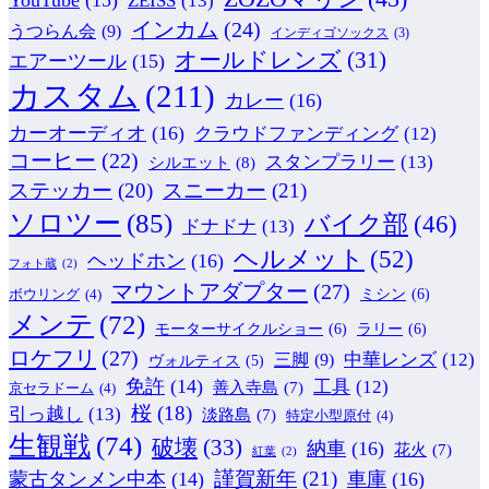
インカム
(24)
うつらん会
(9)
インディゴソックス
(3)
オールドレンズ
(31)
エアーツール
(15)
カスタム
(211)
カレー
(16)
カーオーディオ
(16)
クラウドファンディング
(12)
コーヒー
(22)
スタンプラリー
(13)
シルエット
(8)
ステッカー
(20)
スニーカー
(21)
ソロツー
(85)
バイク部
(46)
ドナドナ
(13)
ヘルメット
(52)
ヘッドホン
(16)
フォト蔵
(2)
マウントアダプター
(27)
ミシン
(6)
ボウリング
(4)
メンテ
(72)
モーターサイクルショー
(6)
ラリー
(6)
ロケフリ
(27)
中華レンズ
(12)
三脚
(9)
ヴォルティス
(5)
免許
(14)
工具
(12)
善入寺島
(7)
京セラドーム
(4)
桜
(18)
引っ越し
(13)
淡路島
(7)
特定小型原付
(4)
生観戦
(74)
破壊
(33)
納車
(16)
花火
(7)
紅葉
(2)
謹賀新年
(21)
蒙古タンメン中本
(14)
車庫
(16)