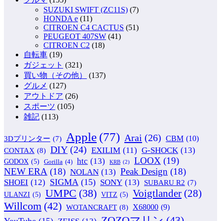
SUZUKI SWIFT (ZC11S)
(7)
HONDA e
(11)
CITROEN C4 CACTUS
(51)
PEUGEOT 407SW
(41)
CITROEN C2
(18)
自転車
(19)
ガジェット
(321)
買い物（その他）
(137)
グルメ
(127)
アウトドア
(26)
スポーツ
(105)
雑記
(113)
Apple
(77)
Arai
(26)
CBM
(10)
3Dプリンター
(7)
DIY
(24)
G-SHOCK
(13)
EXILIM
(11)
CONTAX
(8)
LOOX
(19)
htc
(13)
GODOX
(5)
Gorilla
(4)
KRB
(2)
NEW ERA
(18)
Peak Design
(18)
NOLAN
(13)
SIGMA
(15)
SONY
(13)
SHOEI
(12)
SUBARU R2
(7)
UMPC
(38)
Voigtlander
(28)
ULANZI
(5)
VITZ
(5)
Willcom
(42)
WOTANCRAFT
(8)
X68000
(9)
ZOZOマリン
(43)
YouTube
(15)
ZEISS
(13)