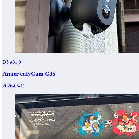
D5 #31
0
Anker eufyCam C35
2026-05-11