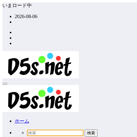
コ
いまロード中
ン
2026-08-06
テ
ン
ツ
へ
ス
キ
ッ
プ
ホーム