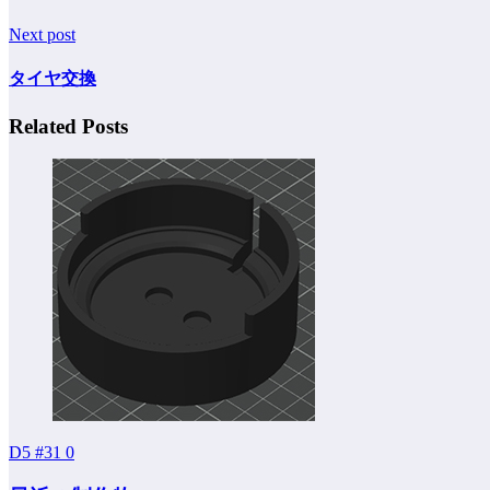
Next post
タイヤ交換
Related Posts
D5 #31
0