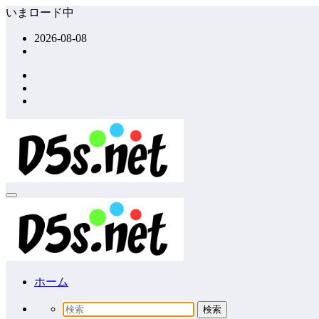
コ
いまロード中
ン
2026-08-08
テ
ン
ツ
へ
ス
キ
ッ
プ
ホーム