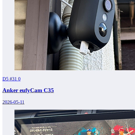
D5 #31
0
Anker eufyCam C35
2026-05-11