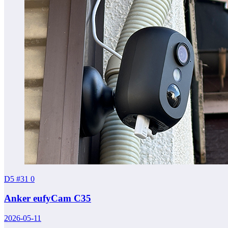
D5 #31
0
Anker eufyCam C35
2026-05-11