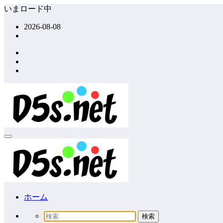
コ
いまロード中
ン
2026-08-08
テ
ン
ツ
へ
ス
キ
ッ
プ
ホーム