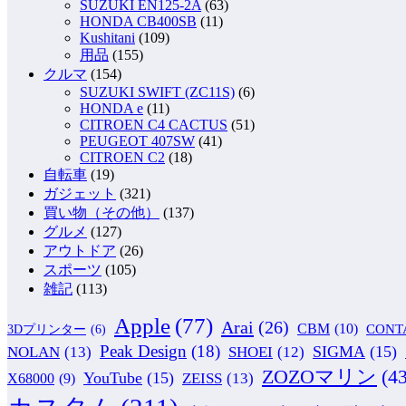
SUZUKI EN125-2A
(63)
HONDA CB400SB
(11)
Kushitani
(109)
用品
(155)
クルマ
(154)
SUZUKI SWIFT (ZC11S)
(6)
HONDA e
(11)
CITROEN C4 CACTUS
(51)
PEUGEOT 407SW
(41)
CITROEN C2
(18)
自転車
(19)
ガジェット
(321)
買い物（その他）
(137)
グルメ
(127)
アウトドア
(26)
スポーツ
(105)
雑記
(113)
Apple
(77)
Arai
(26)
CBM
(10)
CONT
3Dプリンター
(6)
Peak Design
(18)
NOLAN
(13)
SIGMA
(15)
SHOEI
(12)
ZOZOマリン
(43
YouTube
(15)
ZEISS
(13)
X68000
(9)