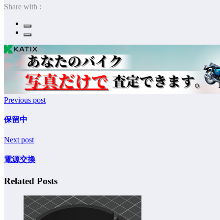
Share with :
Previous post
保留中
Next post
電源交換
Related Posts