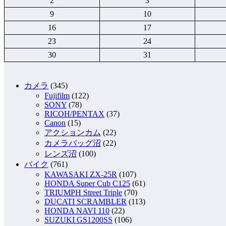
2
3
9
10
16
17
23
24
30
31
カメラ
(345)
Fujifilm
(122)
SONY
(78)
RICOH/PENTAX
(37)
Canon
(15)
アクションカム
(22)
カメラバッグ沼
(22)
レンズ沼
(100)
バイク
(761)
KAWASAKI ZX-25R
(107)
HONDA Super Cub C125
(61)
TRIUMPH Street Triple
(70)
DUCATI SCRAMBLER
(113)
HONDA NAVI 110
(22)
SUZUKI GS1200SS
(106)