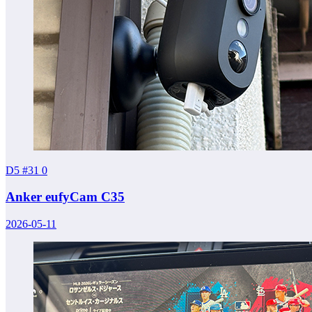
D5 #31
0
Anker eufyCam C35
2026-05-11