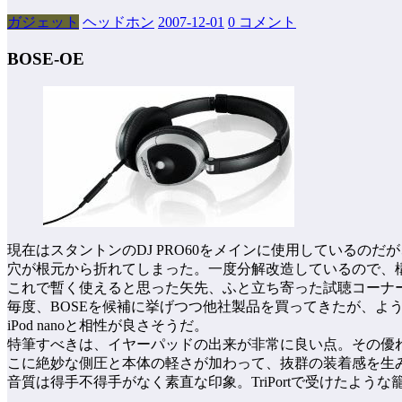
ガジェット
ヘッドホン
2007-12-01
0 コメント
BOSE-OE
現在はスタントンのDJ PRO60をメインに使用しているの
穴が根元から折れてしまった。一度分解改造しているので、
これで暫く使えると思った矢先、ふと立ち寄った試聴コーナー
毎度、BOSEを候補に挙げつつ他社製品を買ってきたが、よ
iPod nanoと相性が良さそうだ。
特筆すべきは、イヤーパッドの出来が非常に良い点。その優
こに絶妙な側圧と本体の軽さが加わって、抜群の装着感を生
音質は得手不得手がなく素直な印象。TriPortで受けたよ