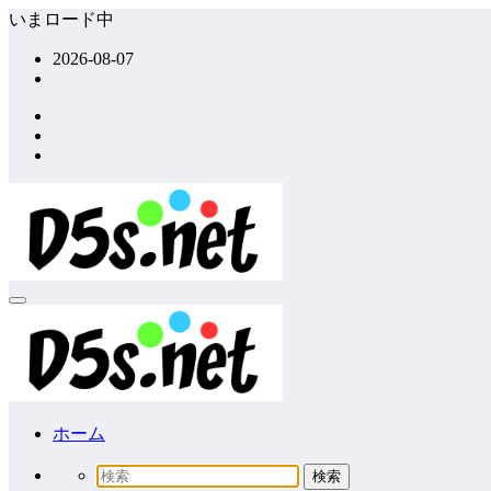
コ
いまロード中
ン
2026-08-07
テ
ン
ツ
へ
ス
キ
ッ
プ
ホーム