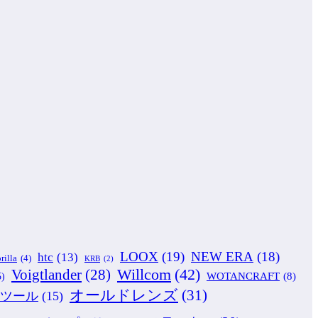
LOOX
(19)
NEW ERA
(18)
htc
(13)
rilla
(4)
KRB
(2)
Willcom
(42)
Voigtlander
(28)
WOTANCRAFT
(8)
5)
オールドレンズ
(31)
ツール
(15)