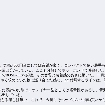
だが、実売3,000円台にしては音質が良く、コンパクトで使い
構造は分かっている。ここも分解してホットボンドで修繕した
でBOSE-OEを試聴。その音質と装着感の良さに驚いた。一
うやく求めていた物に巡り会えた感じ。2本付属するラインは
れた設計のお陰で、オンイヤー型としては遮音性があるし、音
み出している。
うな籠もる感じは無い。これで、今度こそヘッドホンの衝動買い