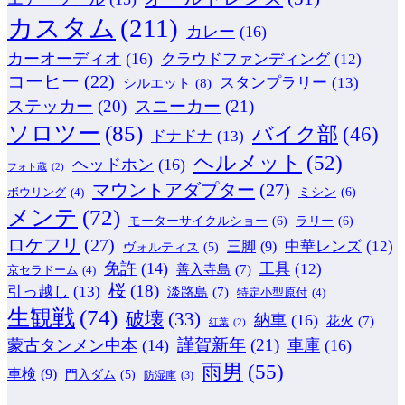
カスタム
(211)
カレー
(16)
カーオーディオ
(16)
クラウドファンディング
(12)
コーヒー
(22)
スタンプラリー
(13)
シルエット
(8)
ステッカー
(20)
スニーカー
(21)
ソロツー
(85)
バイク部
(46)
ドナドナ
(13)
ヘルメット
(52)
ヘッドホン
(16)
フォト蔵
(2)
マウントアダプター
(27)
ミシン
(6)
ボウリング
(4)
メンテ
(72)
モーターサイクルショー
(6)
ラリー
(6)
ロケフリ
(27)
中華レンズ
(12)
三脚
(9)
ヴォルティス
(5)
免許
(14)
工具
(12)
善入寺島
(7)
京セラドーム
(4)
桜
(18)
引っ越し
(13)
淡路島
(7)
特定小型原付
(4)
生観戦
(74)
破壊
(33)
納車
(16)
花火
(7)
紅葉
(2)
謹賀新年
(21)
蒙古タンメン中本
(14)
車庫
(16)
雨男
(55)
車検
(9)
門入ダム
(5)
防湿庫
(3)