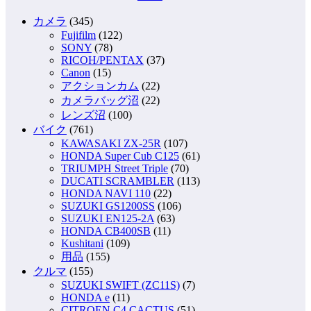
カメラ
(345)
Fujifilm
(122)
SONY
(78)
RICOH/PENTAX
(37)
Canon
(15)
アクションカム
(22)
カメラバッグ沼
(22)
レンズ沼
(100)
バイク
(761)
KAWASAKI ZX-25R
(107)
HONDA Super Cub C125
(61)
TRIUMPH Street Triple
(70)
DUCATI SCRAMBLER
(113)
HONDA NAVI 110
(22)
SUZUKI GS1200SS
(106)
SUZUKI EN125-2A
(63)
HONDA CB400SB
(11)
Kushitani
(109)
用品
(155)
クルマ
(155)
SUZUKI SWIFT (ZC11S)
(7)
HONDA e
(11)
CITROEN C4 CACTUS
(51)