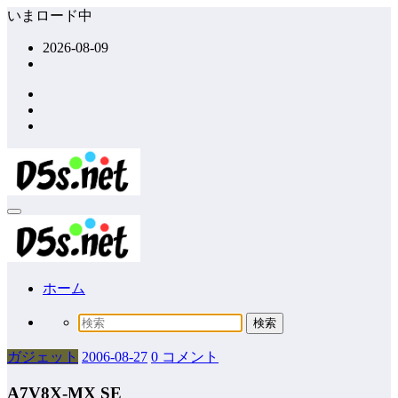
コ
いまロード中
ン
2026-08-09
テ
ン
ツ
へ
ス
キ
ッ
プ
ホーム
ガジェット
2006-08-27
0 コメント
A7V8X-MX SE