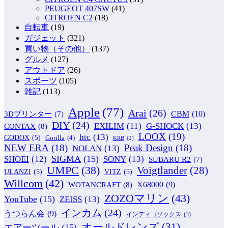
PEUGEOT 407SW
(41)
CITROEN C2
(18)
自転車
(19)
ガジェット
(321)
買い物（その他）
(137)
グルメ
(127)
アウトドア
(26)
スポーツ
(105)
雑記
(113)
Apple
(77)
Arai
(26)
CBM
(10)
3Dプリンター
(7)
DIY
(24)
G-SHOCK
(13)
EXILIM
(11)
CONTAX
(8)
LOOX
(19)
htc
(13)
GODOX
(5)
Gorilla
(4)
KRB
(2)
NEW ERA
(18)
Peak Design
(18)
NOLAN
(13)
SIGMA
(15)
SONY
(13)
SHOEI
(12)
SUBARU R2
(7)
UMPC
(38)
Voigtlander
(28)
ULANZI
(5)
VITZ
(5)
Willcom
(42)
WOTANCRAFT
(8)
X68000
(9)
ZOZOマリン
(43)
YouTube
(15)
ZEISS
(13)
インカム
(24)
うつらん会
(9)
インディゴソックス
(3)
オールドレンズ
(31)
エアーツール
(15)