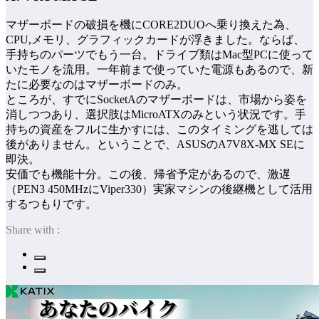
マザーボードの破損を機にCORE2DUOへ乗り換えた為、
CPU,メモリ、グラフィックカードが浮きました。ならば、
手持ちのパーツでもう一台。ドライブ類はMac型PCに使って
いたモノを流用。一年前まで使っていた電源もあるので、新
たに必要なのはマザーボードのみ。
ところが、すでにSocketAのマザーボードは、市場から姿を
消しつつあり、選択肢はMicroATXのみという状況です。手
持ちの資産をフルに生かすには、このタイミングを逃しては
後がありません。ということで、ASUSのA7V8X-MX SEに
即決。
安価でも機能十分。この後、帰省予定があるので、激遅
（PEN3 450MHzにViper330）実家マシンの後継機として活用
するつもりです。
Share with :