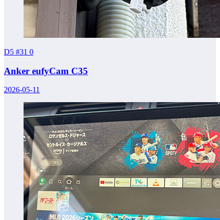
D5 #31
0
Anker eufyCam C35
2026-05-11