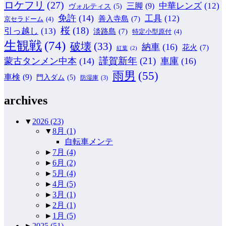
ロケフリ
(27)
中華レンズ
(12)
三脚
(9)
ヴォルティス
(5)
免許
(14)
工具
(12)
善入寺島
(7)
京セラドーム
(4)
桜
(18)
引っ越し
(13)
淡路島
(7)
特定小型原付
(4)
生観戦
(74)
破壊
(33)
納車
(16)
花火
(7)
紅葉
(2)
謹賀新年
(21)
蒙古タンメン中本
(14)
車庫
(16)
雨男
(55)
車検
(9)
門入ダム
(5)
防湿庫
(3)
archives
▼
2026
(23)
▼
8月
(1)
自転車メンテ
►
7月
(4)
►
6月
(2)
►
5月
(4)
►
4月
(5)
►
3月
(1)
►
2月
(1)
►
1月
(5)
►
2025
(51)