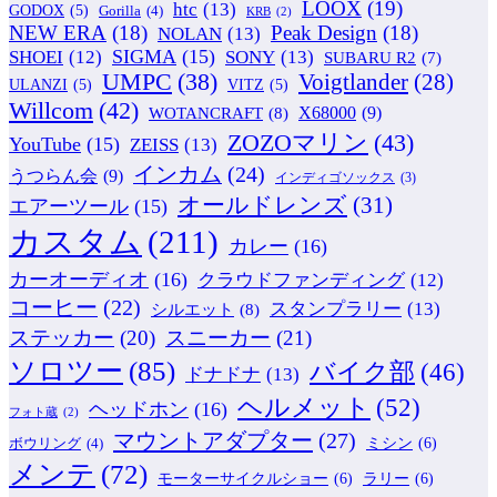
LOOX
(19)
htc
(13)
GODOX
(5)
Gorilla
(4)
KRB
(2)
NEW ERA
(18)
Peak Design
(18)
NOLAN
(13)
SIGMA
(15)
SONY
(13)
SHOEI
(12)
SUBARU R2
(7)
UMPC
(38)
Voigtlander
(28)
ULANZI
(5)
VITZ
(5)
Willcom
(42)
WOTANCRAFT
(8)
X68000
(9)
ZOZOマリン
(43)
YouTube
(15)
ZEISS
(13)
インカム
(24)
うつらん会
(9)
インディゴソックス
(3)
オールドレンズ
(31)
エアーツール
(15)
カスタム
(211)
カレー
(16)
カーオーディオ
(16)
クラウドファンディング
(12)
コーヒー
(22)
スタンプラリー
(13)
シルエット
(8)
ステッカー
(20)
スニーカー
(21)
ソロツー
(85)
バイク部
(46)
ドナドナ
(13)
ヘルメット
(52)
ヘッドホン
(16)
フォト蔵
(2)
マウントアダプター
(27)
ミシン
(6)
ボウリング
(4)
メンテ
(72)
モーターサイクルショー
(6)
ラリー
(6)