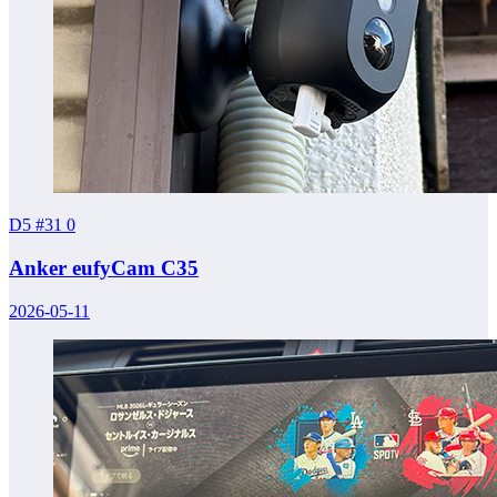
D5 #31
0
Anker eufyCam C35
2026-05-11