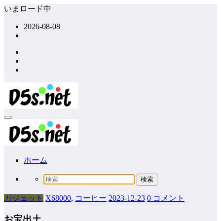
コ
いまロード中
ン
2026-08-08
テ
ン
ツ
へ
ス
キ
ッ
プ
ホーム
ガジェット
X68000
,
コーヒー
2023-12-23
0 コメント
お宝出土