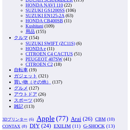
HONDA NAVI 110
(22)
SUZUKI GS1200SS
(106)
SUZUKI EN125-2A
(63)
HONDA CB400SB
(11)
Kushitani
(109)
用品
(155)
クルマ
(154)
SUZUKI SWIFT (ZC11S)
(6)
HONDA e
(11)
CITROEN C4 CACTUS
(51)
PEUGEOT 407SW
(41)
CITROEN C2
(18)
自転車
(19)
ガジェット
(321)
買い物（その他）
(137)
グルメ
(127)
アウトドア
(26)
スポーツ
(105)
雑記
(113)
Apple
(77)
Arai
(26)
CBM
(10)
3Dプリンター
(6)
DIY
(24)
G-SHOCK
(13)
EXILIM
(11)
CONTAX
(8)