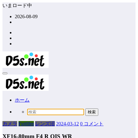
コ
いまロード中
ン
2026-08-09
テ
ン
ツ
へ
ス
キ
ッ
プ
ホーム
カメラ
Fujifilm
レンズ沼
2024-03-12
0 コメント
XF16-80mm F4 R OIS WR