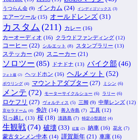
インカム
(24)
うつらん会
(9)
インディゴソックス
(3)
オールドレンズ
(31)
エアーツール
(15)
カスタム
(211)
カレー
(16)
カーオーディオ
(16)
クラウドファンディング
(12)
コーヒー
(22)
スタンプラリー
(13)
シルエット
(8)
ステッカー
(20)
スニーカー
(21)
ソロツー
(85)
バイク部
(46)
ドナドナ
(13)
ヘルメット
(52)
ヘッドホン
(16)
フォト蔵
(2)
マウントアダプター
(27)
ミシン
(6)
ボウリング
(4)
メンテ
(72)
モーターサイクルショー
(6)
ラリー
(6)
ロケフリ
(27)
中華レンズ
(12)
三脚
(9)
ヴォルティス
(5)
免許
(14)
工具
(12)
善入寺島
(7)
京セラドーム
(4)
桜
(18)
引っ越し
(13)
淡路島
(7)
特定小型原付
(4)
生観戦
(74)
破壊
(33)
納車
(16)
花火
(7)
紅葉
(2)
謹賀新年
(21)
蒙古タンメン中本
(14)
車庫
(16)