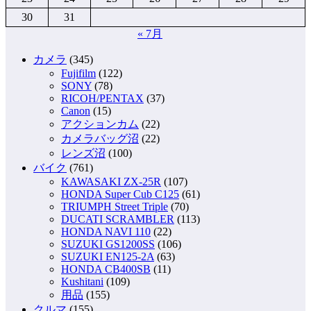
30
31
« 7月
カメラ
(345)
Fujifilm
(122)
SONY
(78)
RICOH/PENTAX
(37)
Canon
(15)
アクションカム
(22)
カメラバッグ沼
(22)
レンズ沼
(100)
バイク
(761)
KAWASAKI ZX-25R
(107)
HONDA Super Cub C125
(61)
TRIUMPH Street Triple
(70)
DUCATI SCRAMBLER
(113)
HONDA NAVI 110
(22)
SUZUKI GS1200SS
(106)
SUZUKI EN125-2A
(63)
HONDA CB400SB
(11)
Kushitani
(109)
用品
(155)
クルマ
(155)