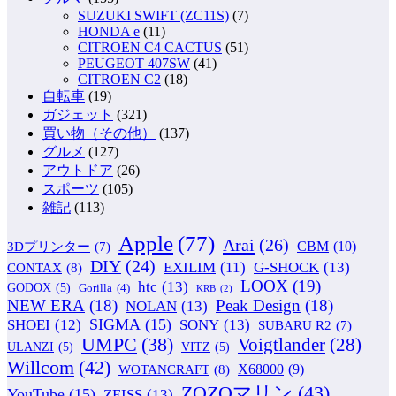
SUZUKI SWIFT (ZC11S)
(7)
HONDA e
(11)
CITROEN C4 CACTUS
(51)
PEUGEOT 407SW
(41)
CITROEN C2
(18)
自転車
(19)
ガジェット
(321)
買い物（その他）
(137)
グルメ
(127)
アウトドア
(26)
スポーツ
(105)
雑記
(113)
Apple
(77)
Arai
(26)
CBM
(10)
3Dプリンター
(7)
DIY
(24)
G-SHOCK
(13)
EXILIM
(11)
CONTAX
(8)
LOOX
(19)
htc
(13)
GODOX
(5)
Gorilla
(4)
KRB
(2)
NEW ERA
(18)
Peak Design
(18)
NOLAN
(13)
SIGMA
(15)
SONY
(13)
SHOEI
(12)
SUBARU R2
(7)
UMPC
(38)
Voigtlander
(28)
ULANZI
(5)
VITZ
(5)
Willcom
(42)
WOTANCRAFT
(8)
X68000
(9)
ZOZOマリン
(43)
YouTube
(15)
ZEISS
(13)