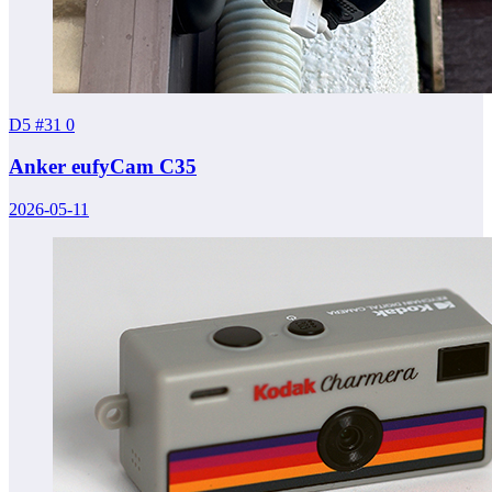
D5 #31
0
Anker eufyCam C35
2026-05-11