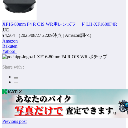
XF16-80mm F4 R OIS WR用レンズフード LH-XF1680F4R
JJC
¥4,564
（2025/08/27 22:09時点 | Amazon調べ）
Amazon
Rakuten
Yahoo!
ポチップ
Share with :
Previous post