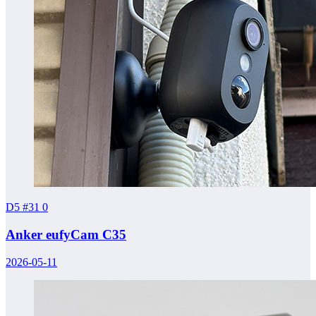
D5 #31
0
Anker eufyCam C35
2026-05-11