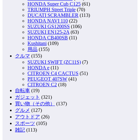
HONDA Super Cub C125
(61)
TRIUMPH Street Triple
(70)
DUCATI SCRAMBLER
(113)
HONDA NAVI 110
(22)
SUZUKI GS1200SS
(106)
SUZUKI EN125-2A
(63)
HONDA CB400SB
(11)
Kushitani
(109)
用品
(155)
クルマ
(155)
SUZUKI SWIFT (ZC11S)
(7)
HONDA e
(11)
CITROEN C4 CACTUS
(51)
PEUGEOT 407SW
(41)
CITROEN C2
(18)
自転車
(19)
ガジェット
(321)
買い物（その他）
(137)
グルメ
(127)
アウトドア
(26)
スポーツ
(105)
雑記
(113)