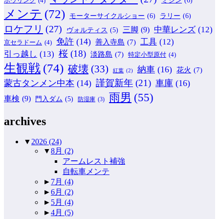
ボウリング
(4)
メンテ
(72)
モーターサイクルショー
(6)
ラリー
(6)
ロケフリ
(27)
中華レンズ
(12)
三脚
(9)
ヴォルティス
(5)
免許
(14)
工具
(12)
善入寺島
(7)
京セラドーム
(4)
桜
(18)
引っ越し
(13)
淡路島
(7)
特定小型原付
(4)
生観戦
(74)
破壊
(33)
納車
(16)
花火
(7)
紅葉
(2)
謹賀新年
(21)
蒙古タンメン中本
(14)
車庫
(16)
雨男
(55)
車検
(9)
門入ダム
(5)
防湿庫
(3)
archives
▼
2026
(24)
▼
8月
(2)
アームレスト補強
自転車メンテ
►
7月
(4)
►
6月
(2)
►
5月
(4)
►
4月
(5)