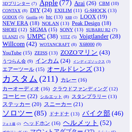
Apple
(77)
Arai
(26)
CBM
(10)
3Dプリンター
(7)
DIY
(24)
G-SHOCK
(13)
EXILIM
(11)
CONTAX
(8)
LOOX
(19)
htc
(13)
GODOX
(5)
Gorilla
(4)
KRB
(2)
NEW ERA
(18)
Peak Design
(18)
NOLAN
(13)
SIGMA
(15)
SONY
(13)
SHOEI
(12)
SUBARU R2
(7)
UMPC
(38)
Voigtlander
(28)
ULANZI
(5)
VITZ
(5)
Willcom
(42)
WOTANCRAFT
(8)
X68000
(9)
ZOZOマリン
(43)
YouTube
(15)
ZEISS
(13)
インカム
(24)
うつらん会
(9)
インディゴソックス
(3)
オールドレンズ
(31)
エアーツール
(15)
カスタム
(211)
カレー
(16)
カーオーディオ
(16)
クラウドファンディング
(12)
コーヒー
(22)
スタンプラリー
(13)
シルエット
(8)
ステッカー
(20)
スニーカー
(21)
ソロツー
(85)
バイク部
(46)
ドナドナ
(13)
ヘルメット
(52)
ヘッドホン
(16)
フォト蔵
(2)
マウントアダプター
(27)
ミシン
(6)