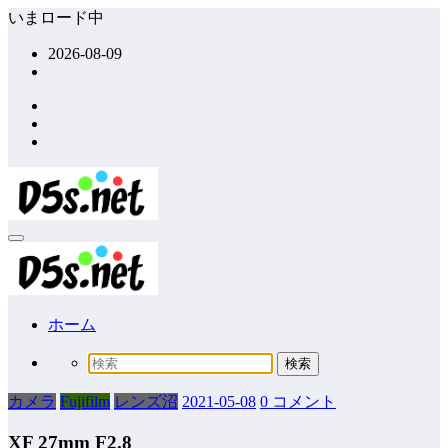
コ
いまロード中
ン
2026-08-09
テ
ン
ツ
へ
ス
キ
ッ
プ
ホーム
カメラ
Fujifilm
レンズ沼
2021-05-08
0 コメント
XF 27mm F2.8