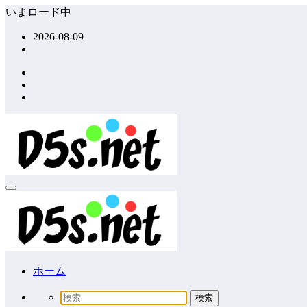
コ
いまロード中
ン
2026-08-09
テ
ン
ツ
へ
ス
キ
ッ
プ
ホーム