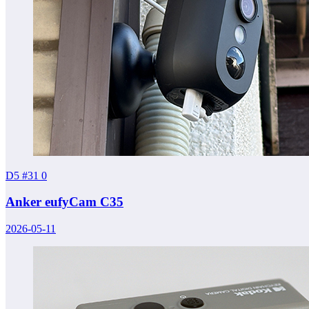
D5 #31
0
Anker eufyCam C35
2026-05-11