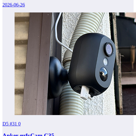
2026-06-26
D5 #31
0
Anker eufyCam C35