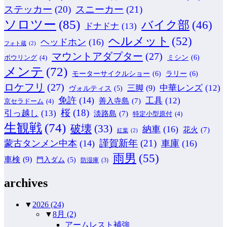
ステッカー
(20)
スニーカー
(21)
ソロツー
(85)
バイク部
(46)
ドナドナ
(13)
ヘルメット
(52)
ヘッドホン
(16)
フォト蔵
(2)
マウントアダプター
(27)
ミシン
(6)
ボウリング
(4)
メンテ
(72)
モーターサイクルショー
(6)
ラリー
(6)
ロケフリ
(27)
中華レンズ
(12)
三脚
(9)
ヴォルティス
(5)
免許
(14)
工具
(12)
善入寺島
(7)
京セラドーム
(4)
桜
(18)
引っ越し
(13)
淡路島
(7)
特定小型原付
(4)
生観戦
(74)
破壊
(33)
納車
(16)
花火
(7)
紅葉
(2)
謹賀新年
(21)
蒙古タンメン中本
(14)
車庫
(16)
雨男
(55)
車検
(9)
門入ダム
(5)
防湿庫
(3)
archives
▼
2026
(24)
▼
8月
(2)
アームレスト補強