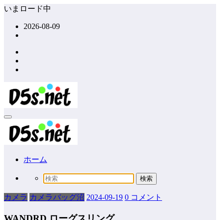
コ
いまロード中
ン
2026-08-09
テ
ン
ツ
へ
ス
キ
ッ
プ
ホーム
カメラ
カメラバッグ沼
2024-09-19
0 コメント
WANDRD ローグスリング