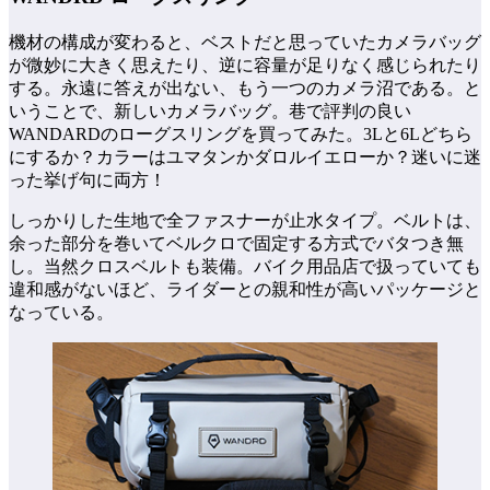
機材の構成が変わると、ベストだと思っていたカメラバッグ
が微妙に大きく思えたり、逆に容量が足りなく感じられたり
する。永遠に答えが出ない、もう一つのカメラ沼である。と
いうことで、新しいカメラバッグ。巷で評判の良い
WANDARDのローグスリングを買ってみた。3Lと6Lどちら
にするか？カラーはユマタンかダロルイエローか？迷いに迷
った挙げ句に両方！
しっかりした生地で全ファスナーが止水タイプ。ベルトは、
余った部分を巻いてベルクロで固定する方式でバタつき無
し。当然クロスベルトも装備。バイク用品店で扱っていても
違和感がないほど、ライダーとの親和性が高いパッケージと
なっている。