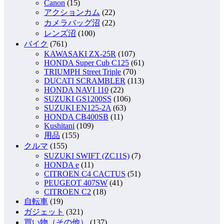
Canon
(15)
アクションカム
(22)
カメラバッグ沼
(22)
レンズ沼
(100)
バイク
(761)
KAWASAKI ZX-25R
(107)
HONDA Super Cub C125
(61)
TRIUMPH Street Triple
(70)
DUCATI SCRAMBLER
(113)
HONDA NAVI 110
(22)
SUZUKI GS1200SS
(106)
SUZUKI EN125-2A
(63)
HONDA CB400SB
(11)
Kushitani
(109)
用品
(155)
クルマ
(155)
SUZUKI SWIFT (ZC11S)
(7)
HONDA e
(11)
CITROEN C4 CACTUS
(51)
PEUGEOT 407SW
(41)
CITROEN C2
(18)
自転車
(19)
ガジェット
(321)
買い物（その他）
(137)