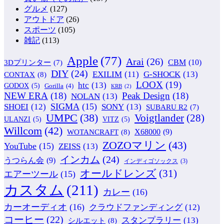
グルメ
(127)
アウトドア
(26)
スポーツ
(105)
雑記
(113)
Apple
(77)
Arai
(26)
CBM
(10)
3Dプリンター
(7)
DIY
(24)
G-SHOCK
(13)
EXILIM
(11)
CONTAX
(8)
LOOX
(19)
htc
(13)
GODOX
(5)
Gorilla
(4)
KRB
(2)
NEW ERA
(18)
Peak Design
(18)
NOLAN
(13)
SIGMA
(15)
SONY
(13)
SHOEI
(12)
SUBARU R2
(7)
UMPC
(38)
Voigtlander
(28)
ULANZI
(5)
VITZ
(5)
Willcom
(42)
WOTANCRAFT
(8)
X68000
(9)
ZOZOマリン
(43)
YouTube
(15)
ZEISS
(13)
インカム
(24)
うつらん会
(9)
インディゴソックス
(3)
オールドレンズ
(31)
エアーツール
(15)
カスタム
(211)
カレー
(16)
カーオーディオ
(16)
クラウドファンディング
(12)
コーヒー
(22)
スタンプラリー
(13)
シルエット
(8)