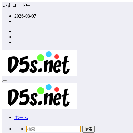
コ
いまロード中
ン
2026-08-07
テ
ン
ツ
へ
ス
キ
ッ
プ
ホーム