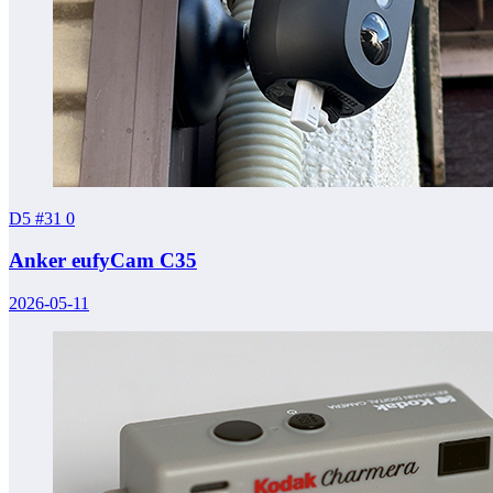
D5 #31
0
Anker eufyCam C35
2026-05-11