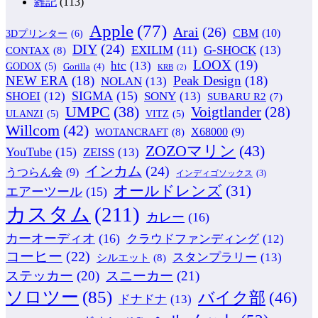
雑記
(113)
Apple
(77)
Arai
(26)
CBM
(10)
3Dプリンター
(6)
DIY
(24)
G-SHOCK
(13)
EXILIM
(11)
CONTAX
(8)
LOOX
(19)
htc
(13)
GODOX
(5)
Gorilla
(4)
KRB
(2)
NEW ERA
(18)
Peak Design
(18)
NOLAN
(13)
SIGMA
(15)
SONY
(13)
SHOEI
(12)
SUBARU R2
(7)
UMPC
(38)
Voigtlander
(28)
ULANZI
(5)
VITZ
(5)
Willcom
(42)
WOTANCRAFT
(8)
X68000
(9)
ZOZOマリン
(43)
YouTube
(15)
ZEISS
(13)
インカム
(24)
うつらん会
(9)
インディゴソックス
(3)
オールドレンズ
(31)
エアーツール
(15)
カスタム
(211)
カレー
(16)
カーオーディオ
(16)
クラウドファンディング
(12)
コーヒー
(22)
スタンプラリー
(13)
シルエット
(8)
ステッカー
(20)
スニーカー
(21)
ソロツー
(85)
バイク部
(46)
ドナドナ
(13)