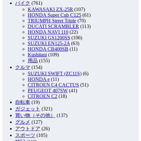
バイク
(761)
KAWASAKI ZX-25R
(107)
HONDA Super Cub C125
(61)
TRIUMPH Street Triple
(70)
DUCATI SCRAMBLER
(113)
HONDA NAVI 110
(22)
SUZUKI GS1200SS
(106)
SUZUKI EN125-2A
(63)
HONDA CB400SB
(11)
Kushitani
(109)
用品
(155)
クルマ
(154)
SUZUKI SWIFT (ZC11S)
(6)
HONDA e
(11)
CITROEN C4 CACTUS
(51)
PEUGEOT 407SW
(41)
CITROEN C2
(18)
自転車
(19)
ガジェット
(321)
買い物（その他）
(137)
グルメ
(127)
アウトドア
(26)
スポーツ
(105)