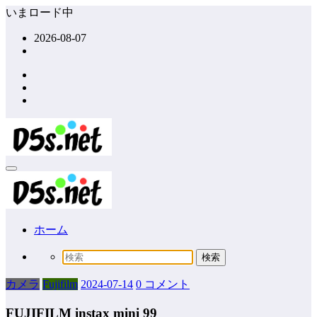
コ
いまロード中
ン
2026-08-07
テ
ン
ツ
へ
ス
キ
ッ
プ
ホーム
カメラ
Fujifilm
2024-07-14
0 コメント
FUJIFILM instax mini 99