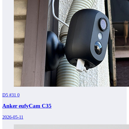
D5 #31
0
Anker eufyCam C35
2026-05-11