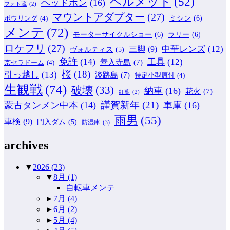
ヘルメット
(52)
ヘッドホン
(16)
フォト蔵
(2)
マウントアダプター
(27)
ミシン
(6)
ボウリング
(4)
メンテ
(72)
モーターサイクルショー
(6)
ラリー
(6)
ロケフリ
(27)
中華レンズ
(12)
三脚
(9)
ヴォルティス
(5)
免許
(14)
工具
(12)
善入寺島
(7)
京セラドーム
(4)
桜
(18)
引っ越し
(13)
淡路島
(7)
特定小型原付
(4)
生観戦
(74)
破壊
(33)
納車
(16)
花火
(7)
紅葉
(2)
謹賀新年
(21)
蒙古タンメン中本
(14)
車庫
(16)
雨男
(55)
車検
(9)
門入ダム
(5)
防湿庫
(3)
archives
▼
2026
(23)
▼
8月
(1)
自転車メンテ
►
7月
(4)
►
6月
(2)
►
5月
(4)