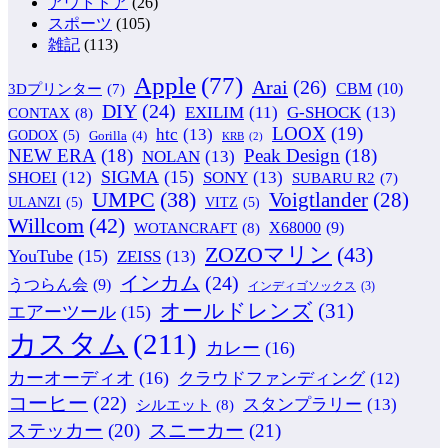
アウトドア
(26)
スポーツ
(105)
雑記
(113)
Apple
(77)
Arai
(26)
CBM
(10)
3Dプリンター
(7)
DIY
(24)
G-SHOCK
(13)
EXILIM
(11)
CONTAX
(8)
LOOX
(19)
htc
(13)
GODOX
(5)
Gorilla
(4)
KRB
(2)
NEW ERA
(18)
Peak Design
(18)
NOLAN
(13)
SIGMA
(15)
SONY
(13)
SHOEI
(12)
SUBARU R2
(7)
UMPC
(38)
Voigtlander
(28)
ULANZI
(5)
VITZ
(5)
Willcom
(42)
WOTANCRAFT
(8)
X68000
(9)
ZOZOマリン
(43)
YouTube
(15)
ZEISS
(13)
インカム
(24)
うつらん会
(9)
インディゴソックス
(3)
オールドレンズ
(31)
エアーツール
(15)
カスタム
(211)
カレー
(16)
カーオーディオ
(16)
クラウドファンディング
(12)
コーヒー
(22)
スタンプラリー
(13)
シルエット
(8)
ステッカー
(20)
スニーカー
(21)