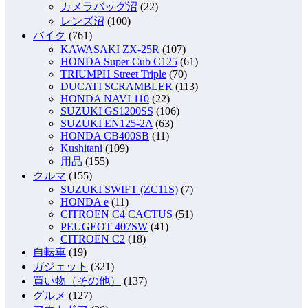
カメラバッグ沼
(22)
レンズ沼
(100)
バイク
(761)
KAWASAKI ZX-25R
(107)
HONDA Super Cub C125
(61)
TRIUMPH Street Triple
(70)
DUCATI SCRAMBLER
(113)
HONDA NAVI 110
(22)
SUZUKI GS1200SS
(106)
SUZUKI EN125-2A
(63)
HONDA CB400SB
(11)
Kushitani
(109)
用品
(155)
クルマ
(155)
SUZUKI SWIFT (ZC11S)
(7)
HONDA e
(11)
CITROEN C4 CACTUS
(51)
PEUGEOT 407SW
(41)
CITROEN C2
(18)
自転車
(19)
ガジェット
(321)
買い物（その他）
(137)
グルメ
(127)