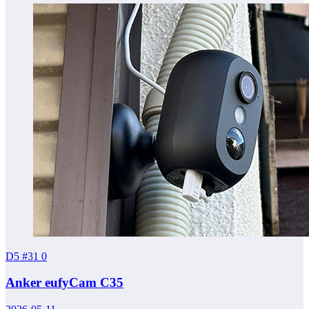
D5 #31
0
Anker eufyCam C35