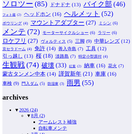
ソロツー
(85)
バイク部
(46)
ドナドナ
(13)
ヘルメット
(52)
ヘッドホン
(16)
フォト蔵
(2)
マウントアダプター
(27)
ミシン
(6)
ボウリング
(4)
メンテ
(72)
モーターサイクルショー
(6)
ラリー
(6)
ロケフリ
(27)
中華レンズ
(12)
三脚
(9)
ヴォルティス
(5)
免許
(14)
工具
(12)
善入寺島
(7)
京セラドーム
(4)
桜
(18)
引っ越し
(13)
淡路島
(7)
特定小型原付
(4)
生観戦
(74)
破壊
(33)
納車
(16)
花火
(7)
紅葉
(2)
謹賀新年
(21)
蒙古タンメン中本
(14)
車庫
(16)
雨男
(55)
車検
(9)
門入ダム
(5)
防湿庫
(3)
archives
▼
2026
(24)
▼
8月
(2)
アームレスト補強
自転車メンテ