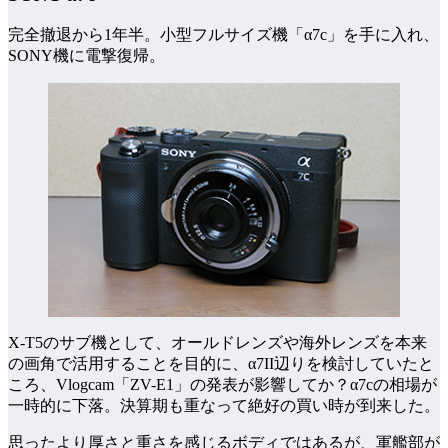
完全撤退から1年半。小型フルサイズ機「α7c」を手に入れ、
SONY機に電撃復帰。
X-T5のサブ機として、オールドレンズや海外レンズを本来
の画角で活用することを目的に、α7II辺りを検討していたと
ころ、Vlogcam「ZV-E1」の発表が影響してか？α7cの相場が
一時的に下落。決算期も重なって絶好の買い時が到来した。
思ったより厚さと重さを感じるボディではあるが、軍艦部が