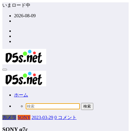
コ
いまロード中
ン
2026-08-09
テ
ン
ツ
へ
ス
キ
ッ
プ
ホーム
カメラ
SONY
2023-03-29
0 コメント
SONY α7c