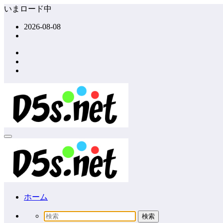
コ
いまロード中
ン
2026-08-08
テ
ン
ツ
へ
ス
キ
ッ
プ
ホーム