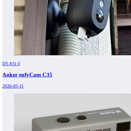
D5 #31
0
Anker eufyCam C35
2026-05-11