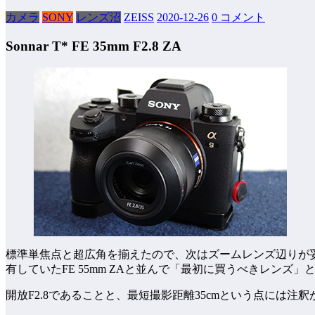
カメラ
SONY
レンズ沼
ZEISS
2020-12-26
0 コメント
Sonnar T* FE 35mm F2.8 ZA
標準単焦点と超広角を揃えたので、次はズームレンズ辺りが妥当
有していたFE 55mm ZAと並んで「最初に買うべきレンズ
開放F2.8であることと、最短撮影距離35cmという点には注釈