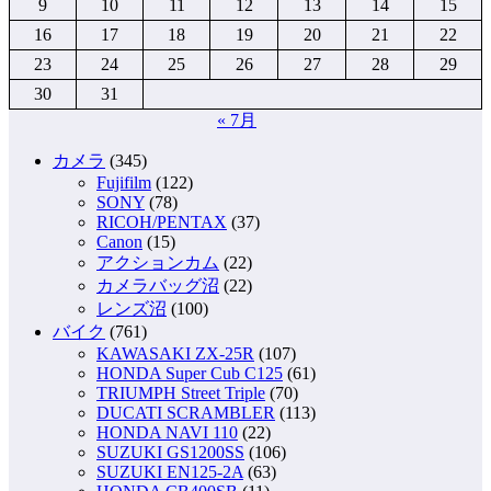
9
10
11
12
13
14
15
16
17
18
19
20
21
22
23
24
25
26
27
28
29
30
31
« 7月
カメラ
(345)
Fujifilm
(122)
SONY
(78)
RICOH/PENTAX
(37)
Canon
(15)
アクションカム
(22)
カメラバッグ沼
(22)
レンズ沼
(100)
バイク
(761)
KAWASAKI ZX-25R
(107)
HONDA Super Cub C125
(61)
TRIUMPH Street Triple
(70)
DUCATI SCRAMBLER
(113)
HONDA NAVI 110
(22)
SUZUKI GS1200SS
(106)
SUZUKI EN125-2A
(63)