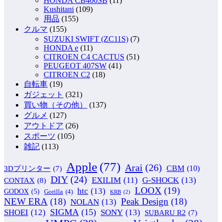
HONDA CB400SB
(11)
Kushitani
(109)
用品
(155)
クルマ
(155)
SUZUKI SWIFT (ZC11S)
(7)
HONDA e
(11)
CITROEN C4 CACTUS
(51)
PEUGEOT 407SW
(41)
CITROEN C2
(18)
自転車
(19)
ガジェット
(321)
買い物（その他）
(137)
グルメ
(127)
アウトドア
(26)
スポーツ
(105)
雑記
(113)
Apple
(77)
Arai
(26)
CBM
(10)
3Dプリンター
(7)
DIY
(24)
G-SHOCK
(13)
EXILIM
(11)
CONTAX
(8)
LOOX
(19)
htc
(13)
GODOX
(5)
Gorilla
(4)
KRB
(2)
NEW ERA
(18)
Peak Design
(18)
NOLAN
(13)
SIGMA
(15)
SONY
(13)
SHOEI
(12)
SUBARU R2
(7)