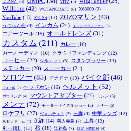
UMPC
(38)
Voigtlander
(28)
ULANZI
(5)
VITZ
(5)
Willcom
(42)
WOTANCRAFT
(8)
X68000
(9)
ZOZOマリン
(43)
YouTube
(15)
ZEISS
(13)
インカム
(24)
うつらん会
(9)
インディゴソックス
(3)
オールドレンズ
(31)
エアーツール
(15)
カスタム
(211)
カレー
(16)
カーオーディオ
(16)
クラウドファンディング
(12)
コーヒー
(22)
スタンプラリー
(13)
シルエット
(8)
ステッカー
(20)
スニーカー
(21)
ソロツー
(85)
バイク部
(46)
ドナドナ
(13)
ヘルメット
(52)
ヘッドホン
(16)
フォト蔵
(2)
マウントアダプター
(27)
ミシン
(6)
ボウリング
(4)
メンテ
(72)
モーターサイクルショー
(6)
ラリー
(6)
ロケフリ
(27)
中華レンズ
(12)
三脚
(9)
ヴォルティス
(5)
免許
(14)
工具
(12)
善入寺島
(7)
京セラドーム
(4)
桜
(18)
引っ越し
(13)
淡路島
(7)
特定小型原付
(4)