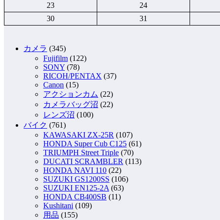
23
24
30
31
カメラ
(345)
Fujifilm
(122)
SONY
(78)
RICOH/PENTAX
(37)
Canon
(15)
アクションカム
(22)
カメラバッグ沼
(22)
レンズ沼
(100)
バイク
(761)
KAWASAKI ZX-25R
(107)
HONDA Super Cub C125
(61)
TRIUMPH Street Triple
(70)
DUCATI SCRAMBLER
(113)
HONDA NAVI 110
(22)
SUZUKI GS1200SS
(106)
SUZUKI EN125-2A
(63)
HONDA CB400SB
(11)
Kushitani
(109)
用品
(155)