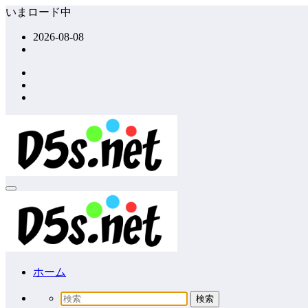
コ
いまロード中
ン
2026-08-08
テ
ン
ツ
へ
ス
キ
ッ
プ
ホーム