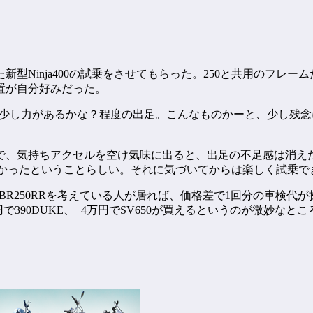
型Ninja400の試乗をさせてもらった。250と共用のフレ
置が自分好みだった。
より少し力があるかな？程度の出足。こんなものかーと、少し残
で、気持ちアクセルを空け気味に出ると、出足の不足感は消え
出なかったということらしい。それに気づいてからは楽しく試乗で
仮にCBR250RRを考えている人が居れば、価格差で1回分の車
390DUKE、+4万円でSV650が買えるというのが微妙なとこ