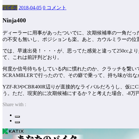
バイク
2018-04-05
0 コメント
Ninja400
ディーラーに用事があったついでに、次期候補車の一角だった新
の不安も無いし、ポジションも楽。あと、カウルミラーの位
では、早速出発！・・・が、思ってた感覚と違って250cc
て、これは前評判どおり。
何度か信号待ちをしている内に慣れたのか、クラッチを繋い
SCRAMBLERで行ったので、その癖で乗って、持ち味が
YZF-R3やCBR400R辺りが直接的なライバルだろうし、
う。ただ、現実的に次期候補にするか？と考えた場合、-8万円で
Share with :