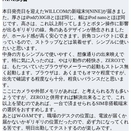
本日発売日を迎えたWILLCOMの新端末9[NINE]が届きまし
た。厚さはiPodの30GBとほぼ同じ。幅はiPod nanoとほぼ同
じです。高さは、これ以上削ってしまうとボタン操作に影響
が出るギリギリの線。角のあるデザインが懸念されました
が、ホールド感が高く安心できます。折角コンパクトに収ま
っているので、ストラップなどは装着せず、シンプルに使い
たいと思います。
中身の方もシンプルで使いやすく、想像通りの出来映えで
す。特に気に入ったのは、やはり動作の軽快さ。ZERO3で
は、もたついていたブラウザやメーラーの起動もストレス無
く起動します。ブラウザは、あくまでもオマケ程度ですが、
出先で確認する程度なら十分。程良いバランスだと思いま
す。
ここにカメラや外部メモリがあれば、と考えられる方も多い
ようですが、ZERO3と併用すれば解決出来ることで、これ
以上を望むのであれば、一台で済ませられるSIM非搭載端末
の選択をおすすめします。
あとはW-OAMです。職場のデスクの位置は、電波が届くか
届かないかギリギリの位置だったので、必ず力になってくれ
る筈です。明日出勤してテストするのが楽しみです。