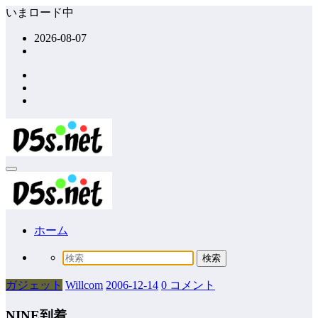
コ
いまロード中
ン
2026-08-07
テ
ン
ツ
へ
ス
キ
ッ
プ
ホーム
ガジェット
Willcom
2006-12-14
0 コメント
NINE到着