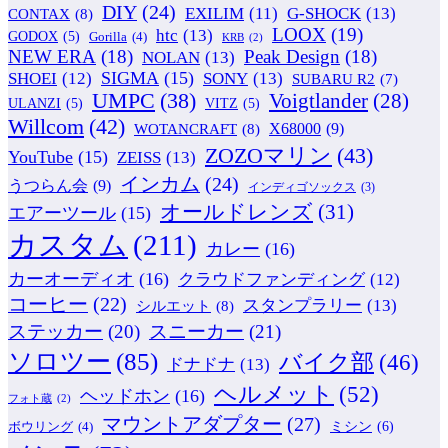
DIY
(24)
G-SHOCK
(13)
EXILIM
(11)
CONTAX
(8)
LOOX
(19)
htc
(13)
GODOX
(5)
Gorilla
(4)
KRB
(2)
NEW ERA
(18)
Peak Design
(18)
NOLAN
(13)
SIGMA
(15)
SONY
(13)
SHOEI
(12)
SUBARU R2
(7)
UMPC
(38)
Voigtlander
(28)
ULANZI
(5)
VITZ
(5)
Willcom
(42)
WOTANCRAFT
(8)
X68000
(9)
ZOZOマリン
(43)
YouTube
(15)
ZEISS
(13)
インカム
(24)
うつらん会
(9)
インディゴソックス
(3)
オールドレンズ
(31)
エアーツール
(15)
カスタム
(211)
カレー
(16)
カーオーディオ
(16)
クラウドファンディング
(12)
コーヒー
(22)
スタンプラリー
(13)
シルエット
(8)
ステッカー
(20)
スニーカー
(21)
ソロツー
(85)
バイク部
(46)
ドナドナ
(13)
ヘルメット
(52)
ヘッドホン
(16)
フォト蔵
(2)
マウントアダプター
(27)
ミシン
(6)
ボウリング
(4)