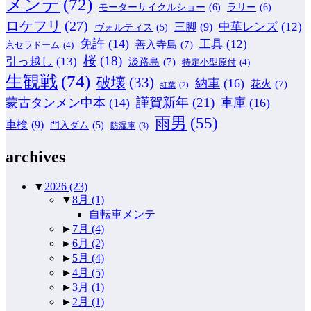
メンテ
(72)
モーターサイクルショー
(6)
ラリー
(6)
ロケフリ
(27)
中華レンズ
(12)
三脚
(9)
ヴォルティス
(5)
免許
(14)
工具
(12)
善入寺島
(7)
京セラドーム
(4)
桜
(18)
引っ越し
(13)
淡路島
(7)
特定小型原付
(4)
生観戦
(74)
破壊
(33)
納車
(16)
花火
(7)
紅葉
(2)
謹賀新年
(21)
蒙古タンメン中本
(14)
車庫
(16)
雨男
(55)
車検
(9)
門入ダム
(5)
防湿庫
(3)
archives
▼
2026
(23)
▼
8月
(1)
自転車メンテ
►
7月
(4)
►
6月
(2)
►
5月
(4)
►
4月
(5)
►
3月
(1)
►
2月
(1)