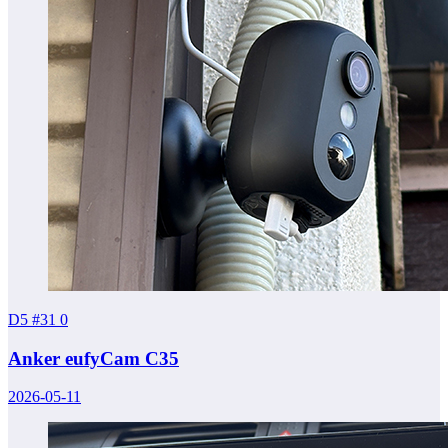
D5 #31
0
Anker eufyCam C35
2026-05-11