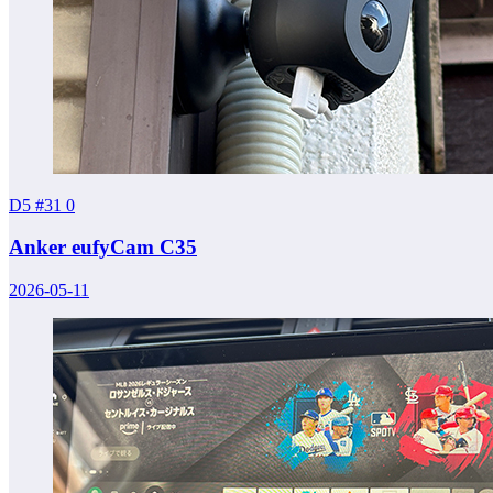
D5 #31
0
Anker eufyCam C35
2026-05-11