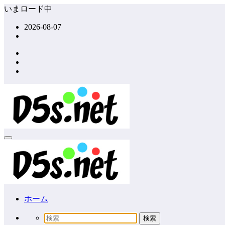
コ
いまロード中
ン
2026-08-07
テ
ン
ツ
へ
ス
キ
ッ
プ
ホーム