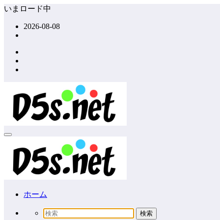
コ
いまロード中
ン
2026-08-08
テ
ン
ツ
へ
ス
キ
ッ
プ
ホーム