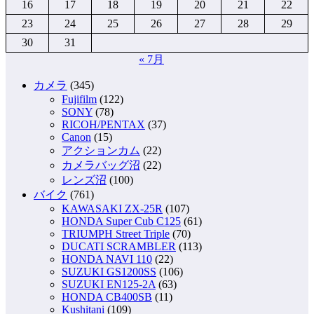
16
17
18
19
20
21
22
23
24
25
26
27
28
29
30
31
« 7月
カメラ
(345)
Fujifilm
(122)
SONY
(78)
RICOH/PENTAX
(37)
Canon
(15)
アクションカム
(22)
カメラバッグ沼
(22)
レンズ沼
(100)
バイク
(761)
KAWASAKI ZX-25R
(107)
HONDA Super Cub C125
(61)
TRIUMPH Street Triple
(70)
DUCATI SCRAMBLER
(113)
HONDA NAVI 110
(22)
SUZUKI GS1200SS
(106)
SUZUKI EN125-2A
(63)
HONDA CB400SB
(11)
Kushitani
(109)