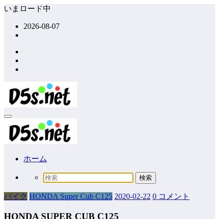
コ
いまロード中
ン
2026-08-07
テ
ン
ツ
へ
ス
キ
ッ
プ
ホーム
バイク
HONDA Super Cub C125
2020-02-22
0 コメント
HONDA SUPER CUB C125