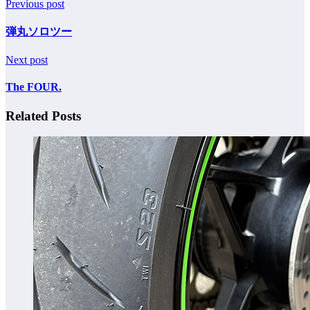
Previous post
弾丸ソロツー
Next post
The FOUR.
Related Posts