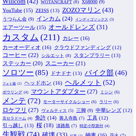
Willcom
(42)
WOTANCRAFT
(8)
X68000
(9)
ZOZOマリン
(43)
YouTube
(15)
ZEISS
(13)
インカム
(24)
うつらん会
(9)
インディゴソックス
(3)
オールドレンズ
(31)
エアーツール
(15)
カスタム
(211)
カレー
(16)
カーオーディオ
(16)
クラウドファンディング
(12)
コーヒー
(22)
スタンプラリー
(13)
シルエット
(8)
ステッカー
(20)
スニーカー
(21)
ソロツー
(85)
バイク部
(46)
ドナドナ
(13)
ヘルメット
(52)
ヘッドホン
(16)
フォト蔵
(2)
マウントアダプター
(27)
ミシン
(6)
ボウリング
(4)
メンテ
(72)
モーターサイクルショー
(6)
ラリー
(6)
ロケフリ
(27)
中華レンズ
(12)
三脚
(9)
ヴォルティス
(5)
免許
(14)
工具
(12)
善入寺島
(7)
京セラドーム
(4)
桜
(18)
引っ越し
(13)
淡路島
(7)
特定小型原付
(4)
生観戦
(74)
破壊
(33)
納車
(16)
花火
(7)
紅葉
(2)