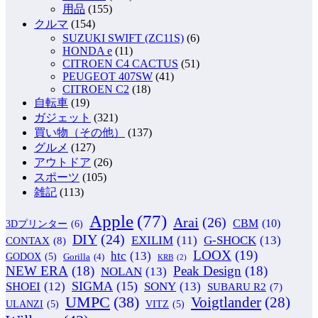
用品
(155)
クルマ
(154)
SUZUKI SWIFT (ZC11S)
(6)
HONDA e
(11)
CITROEN C4 CACTUS
(51)
PEUGEOT 407SW
(41)
CITROEN C2
(18)
自転車
(19)
ガジェット
(321)
買い物（その他）
(137)
グルメ
(127)
アウトドア
(26)
スポーツ
(105)
雑記
(113)
Apple
(77)
Arai
(26)
CBM
(10)
3Dプリンター
(6)
DIY
(24)
G-SHOCK
(13)
EXILIM
(11)
CONTAX
(8)
LOOX
(19)
htc
(13)
GODOX
(5)
Gorilla
(4)
KRB
(2)
NEW ERA
(18)
Peak Design
(18)
NOLAN
(13)
SIGMA
(15)
SONY
(13)
SHOEI
(12)
SUBARU R2
(7)
UMPC
(38)
Voigtlander
(28)
ULANZI
(5)
VITZ
(5)