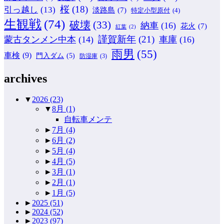
桜
(18)
引っ越し
(13)
淡路島
(7)
特定小型原付
(4)
生観戦
(74)
破壊
(33)
納車
(16)
花火
(7)
紅葉
(2)
謹賀新年
(21)
蒙古タンメン中本
(14)
車庫
(16)
雨男
(55)
車検
(9)
門入ダム
(5)
防湿庫
(3)
archives
▼
2026
(23)
▼
8月
(1)
自転車メンテ
►
7月
(4)
►
6月
(2)
►
5月
(4)
►
4月
(5)
►
3月
(1)
►
2月
(1)
►
1月
(5)
►
2025
(51)
►
2024
(52)
►
2023
(97)