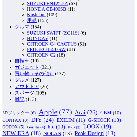
SUZUKI EN125-2A
(63)
HONDA CB400SB
(11)
Kushitani
(109)
用品
(155)
クルマ
(154)
SUZUKI SWIFT (ZC11S)
(6)
HONDA e
(11)
CITROEN C4 CACTUS
(51)
PEUGEOT 407SW
(41)
CITROEN C2
(18)
自転車
(19)
ガジェット
(321)
買い物（その他）
(137)
グルメ
(127)
アウトドア
(26)
スポーツ
(105)
雑記
(113)
Apple
(77)
Arai
(26)
CBM
(10)
3Dプリンター
(6)
DIY
(24)
G-SHOCK
(13)
EXILIM
(11)
CONTAX
(8)
LOOX
(19)
htc
(13)
GODOX
(5)
Gorilla
(4)
KRB
(2)
NEW ERA
(18)
Peak Design
(18)
NOLAN
(13)