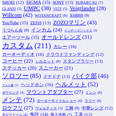
SIGMA
(15)
SONY
(13)
SHOEI
(12)
SUBARU R2
(7)
UMPC
(38)
Voigtlander
(28)
ULANZI
(5)
VITZ
(5)
Willcom
(42)
WOTANCRAFT
(8)
X68000
(9)
ZOZOマリン
(43)
YouTube
(15)
ZEISS
(13)
インカム
(24)
うつらん会
(9)
インディゴソックス
(3)
オールドレンズ
(31)
エアーツール
(15)
カスタム
(211)
カレー
(16)
カーオーディオ
(16)
クラウドファンディング
(12)
コーヒー
(22)
スタンプラリー
(13)
シルエット
(8)
ステッカー
(20)
スニーカー
(21)
ソロツー
(85)
バイク部
(46)
ドナドナ
(13)
ヘルメット
(52)
ヘッドホン
(16)
フォト蔵
(2)
マウントアダプター
(27)
ミシン
(6)
ボウリング
(4)
メンテ
(72)
モーターサイクルショー
(6)
ラリー
(6)
ロケフリ
(27)
中華レンズ
(12)
三脚
(9)
ヴォルティス
(5)
免許
(14)
工具
(12)
善入寺島
(7)
京セラドーム
(4)