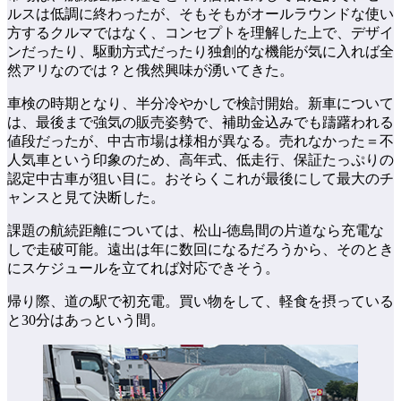
ルスは低調に終わったが、そもそもがオールラウンドな使い
方するクルマではなく、コンセプトを理解した上で、デザイ
ンだったり、駆動方式だったり独創的な機能が気に入れば全
然アリなのでは？と俄然興味が湧いてきた。
車検の時期となり、半分冷やかしで検討開始。新車について
は、最後まで強気の販売姿勢で、補助金込みでも躊躇われる
値段だったが、中古市場は様相が異なる。売れなかった＝不
人気車という印象のため、高年式、低走行、保証たっぷりの
認定中古車が狙い目に。おそらくこれが最後にして最大のチ
ャンスと見て決断した。
課題の航続距離については、松山-徳島間の片道なら充電な
しで走破可能。遠出は年に数回になるだろうから、そのとき
にスケジュールを立てれば対応できそう。
帰り際、道の駅で初充電。買い物をして、軽食を摂っている
と30分はあっという間。