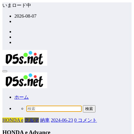
コ
いまロード中
ン
2026-08-07
テ
ン
ツ
へ
ス
キ
ッ
プ
ホーム
HONDA e
クルマ
納車
2024-06-23
0 コメント
HONDA e Advance