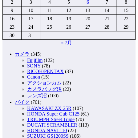
2
3
4
5
6
7
8
9
10
11
12
13
14
15
16
17
18
19
20
21
22
23
24
25
26
27
28
29
30
31
« 7月
カメラ
(345)
Fujifilm
(122)
SONY
(78)
RICOH/PENTAX
(37)
Canon
(15)
アクションカム
(22)
カメラバッグ沼
(22)
レンズ沼
(100)
バイク
(761)
KAWASAKI ZX-25R
(107)
HONDA Super Cub C125
(61)
TRIUMPH Street Triple
(70)
DUCATI SCRAMBLER
(113)
HONDA NAVI 110
(22)
SUZUKI GS1200SS
(106)