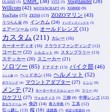
UMPC
(38)
Voigtlander
(28)
ULANZI
(5)
VITZ
(5)
Willcom
(42)
WOTANCRAFT
(8)
X68000
(9)
ZOZOマリン
(43)
YouTube
(15)
ZEISS
(13)
インカム
(24)
うつらん会
(9)
インディゴソックス
(3)
オールドレンズ
(31)
エアーツール
(15)
カスタム
(211)
カレー
(16)
カーオーディオ
(16)
クラウドファンディング
(12)
コーヒー
(22)
スタンプラリー
(13)
シルエット
(8)
ステッカー
(20)
スニーカー
(21)
ソロツー
(85)
バイク部
(46)
ドナドナ
(13)
ヘルメット
(52)
ヘッドホン
(16)
フォト蔵
(2)
マウントアダプター
(27)
ミシン
(6)
ボウリング
(4)
メンテ
(72)
モーターサイクルショー
(6)
ラリー
(6)
ロケフリ
(27)
中華レンズ
(12)
三脚
(9)
ヴォルティス
(5)
免許
(14)
工具
(12)
善入寺島
(7)
京セラドーム
(4)
桜
(18)
引っ越し
(13)
淡路島
(7)
特定小型原付
(4)