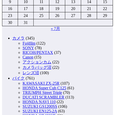
9
10
11
12
13
14
15
16
17
18
19
20
21
22
23
24
25
26
27
28
29
30
31
« 7月
カメラ
(345)
Fujifilm
(122)
SONY
(78)
RICOH/PENTAX
(37)
Canon
(15)
アクションカム
(22)
カメラバッグ沼
(22)
レンズ沼
(100)
バイク
(761)
KAWASAKI ZX-25R
(107)
HONDA Super Cub C125
(61)
TRIUMPH Street Triple
(70)
DUCATI SCRAMBLER
(113)
HONDA NAVI 110
(22)
SUZUKI GS1200SS
(106)
SUZUKI EN125-2A
(63)