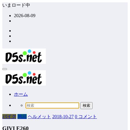
コ
いまロード中
ン
2026-08-09
テ
ン
ツ
へ
ス
キ
ッ
プ
ホーム
バイク
用品
ヘルメット
2018-10-27
0 コメント
GIVI E260