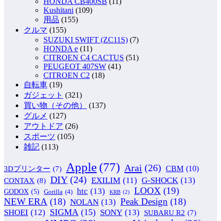
HONDA CB400SB
(11)
Kushitani
(109)
用品
(155)
クルマ
(155)
SUZUKI SWIFT (ZC11S)
(7)
HONDA e
(11)
CITROEN C4 CACTUS
(51)
PEUGEOT 407SW
(41)
CITROEN C2
(18)
自転車
(19)
ガジェット
(321)
買い物（その他）
(137)
グルメ
(127)
アウトドア
(26)
スポーツ
(105)
雑記
(113)
Apple
(77)
Arai
(26)
CBM
(10)
3Dプリンター
(7)
DIY
(24)
G-SHOCK
(13)
EXILIM
(11)
CONTAX
(8)
LOOX
(19)
htc
(13)
GODOX
(5)
Gorilla
(4)
KRB
(2)
NEW ERA
(18)
Peak Design
(18)
NOLAN
(13)
SIGMA
(15)
SONY
(13)
SHOEI
(12)
SUBARU R2
(7)