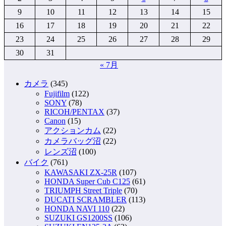
9
10
11
12
13
14
15
16
17
18
19
20
21
22
23
24
25
26
27
28
29
30
31
« 7月
カメラ
(345)
Fujifilm
(122)
SONY
(78)
RICOH/PENTAX
(37)
Canon
(15)
アクションカム
(22)
カメラバッグ沼
(22)
レンズ沼
(100)
バイク
(761)
KAWASAKI ZX-25R
(107)
HONDA Super Cub C125
(61)
TRIUMPH Street Triple
(70)
DUCATI SCRAMBLER
(113)
HONDA NAVI 110
(22)
SUZUKI GS1200SS
(106)