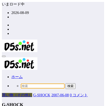
コ
いまロード中
ン
2026-08-09
テ
ン
ツ
へ
ス
キ
ッ
プ
ホーム
買い物（その他）
G-SHOCK
2007-06-08
0 コメント
G-SHOCK