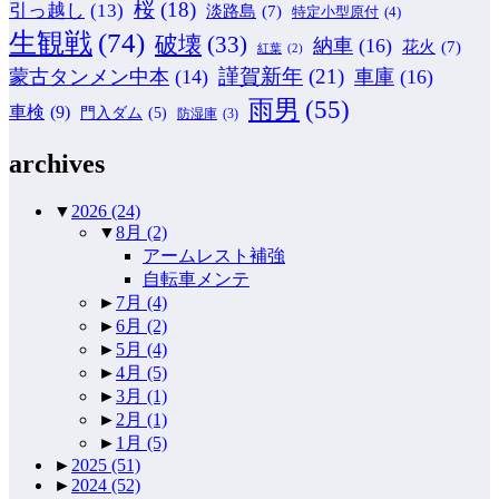
桜
(18)
引っ越し
(13)
淡路島
(7)
特定小型原付
(4)
生観戦
(74)
破壊
(33)
納車
(16)
花火
(7)
紅葉
(2)
謹賀新年
(21)
蒙古タンメン中本
(14)
車庫
(16)
雨男
(55)
車検
(9)
門入ダム
(5)
防湿庫
(3)
archives
▼
2026
(24)
▼
8月
(2)
アームレスト補強
自転車メンテ
►
7月
(4)
►
6月
(2)
►
5月
(4)
►
4月
(5)
►
3月
(1)
►
2月
(1)
►
1月
(5)
►
2025
(51)
►
2024
(52)