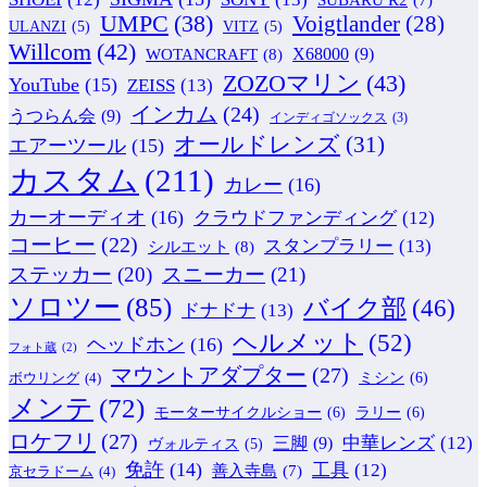
UMPC
(38)
Voigtlander
(28)
ULANZI
(5)
VITZ
(5)
Willcom
(42)
WOTANCRAFT
(8)
X68000
(9)
ZOZOマリン
(43)
YouTube
(15)
ZEISS
(13)
インカム
(24)
うつらん会
(9)
インディゴソックス
(3)
オールドレンズ
(31)
エアーツール
(15)
カスタム
(211)
カレー
(16)
カーオーディオ
(16)
クラウドファンディング
(12)
コーヒー
(22)
スタンプラリー
(13)
シルエット
(8)
ステッカー
(20)
スニーカー
(21)
ソロツー
(85)
バイク部
(46)
ドナドナ
(13)
ヘルメット
(52)
ヘッドホン
(16)
フォト蔵
(2)
マウントアダプター
(27)
ミシン
(6)
ボウリング
(4)
メンテ
(72)
モーターサイクルショー
(6)
ラリー
(6)
ロケフリ
(27)
中華レンズ
(12)
三脚
(9)
ヴォルティス
(5)
免許
(14)
工具
(12)
善入寺島
(7)
京セラドーム
(4)