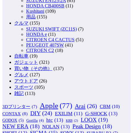
SUZUKI EN125-2A
(63)
HONDA CB400SB
(11)
Kushitani
(109)
用品
(155)
クルマ
(155)
SUZUKI SWIFT (ZC11S)
(7)
HONDA e
(11)
CITROEN C4 CACTUS
(51)
PEUGEOT 407SW
(41)
CITROEN C2
(18)
自転車
(19)
ガジェット
(321)
買い物（その他）
(137)
グルメ
(127)
アウトドア
(26)
スポーツ
(105)
雑記
(113)
Apple
(77)
Arai
(26)
CBM
(10)
3Dプリンター
(7)
DIY
(24)
G-SHOCK
(13)
EXILIM
(11)
CONTAX
(8)
LOOX
(19)
htc
(13)
GODOX
(5)
Gorilla
(4)
KRB
(2)
NEW ERA
(18)
Peak Design
(18)
NOLAN
(13)
SIGMA
(15)
SONY
(13)
SHOEI
(12)
SUBARU R2
(7)