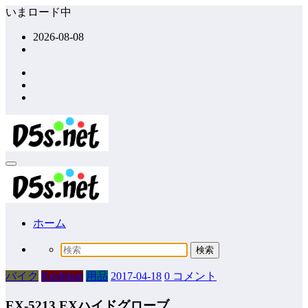
コ
いまロード中
ン
2026-08-08
テ
ン
ツ
へ
ス
キ
ッ
プ
ホーム
バイク
Kushitani
用品
2017-04-18
0 コメント
EX-5213 EXハイドグローブ