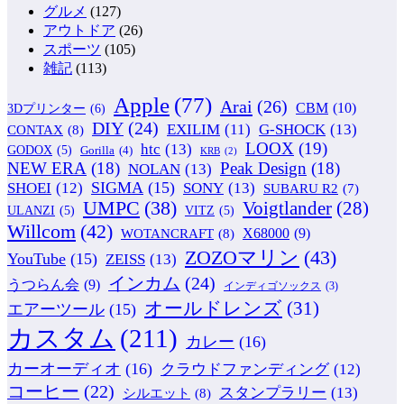
グルメ
(127)
アウトドア
(26)
スポーツ
(105)
雑記
(113)
Apple
(77)
Arai
(26)
CBM
(10)
3Dプリンター
(6)
DIY
(24)
G-SHOCK
(13)
EXILIM
(11)
CONTAX
(8)
LOOX
(19)
htc
(13)
GODOX
(5)
Gorilla
(4)
KRB
(2)
NEW ERA
(18)
Peak Design
(18)
NOLAN
(13)
SIGMA
(15)
SONY
(13)
SHOEI
(12)
SUBARU R2
(7)
UMPC
(38)
Voigtlander
(28)
ULANZI
(5)
VITZ
(5)
Willcom
(42)
WOTANCRAFT
(8)
X68000
(9)
ZOZOマリン
(43)
YouTube
(15)
ZEISS
(13)
インカム
(24)
うつらん会
(9)
インディゴソックス
(3)
オールドレンズ
(31)
エアーツール
(15)
カスタム
(211)
カレー
(16)
カーオーディオ
(16)
クラウドファンディング
(12)
コーヒー
(22)
スタンプラリー
(13)
シルエット
(8)