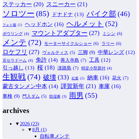
ステッカー
(20)
スニーカー
(21)
ソロツー
(85)
バイク部
(46)
ドナドナ
(13)
ヘルメット
(52)
ヘッドホン
(16)
フォト蔵
(2)
マウントアダプター
(27)
ミシン
(6)
ボウリング
(4)
メンテ
(72)
モーターサイクルショー
(6)
ラリー
(6)
ロケフリ
(27)
中華レンズ
(12)
三脚
(9)
ヴォルティス
(5)
免許
(14)
工具
(12)
善入寺島
(7)
京セラドーム
(4)
桜
(18)
引っ越し
(13)
淡路島
(7)
特定小型原付
(4)
生観戦
(74)
破壊
(33)
納車
(16)
花火
(7)
紅葉
(2)
謹賀新年
(21)
蒙古タンメン中本
(14)
車庫
(16)
雨男
(55)
車検
(9)
門入ダム
(5)
防湿庫
(3)
archives
▼
2026
(23)
▼
8月
(1)
自転車メンテ