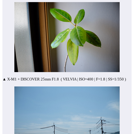
▲ X-M1 + DISCOVER 25mm F1.8 ( VELVIA | ISO=400 | F=1.8 | SS=1/350 )