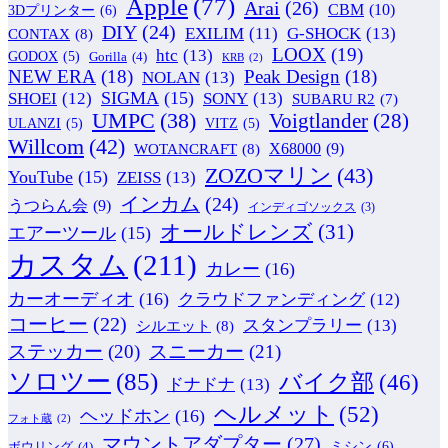
Apple
(77)
Arai
(26)
CBM
(10)
3Dプリンター
(6)
DIY
(24)
G-SHOCK
(13)
EXILIM
(11)
CONTAX
(8)
LOOX
(19)
htc
(13)
GODOX
(5)
Gorilla
(4)
KRB
(2)
NEW ERA
(18)
Peak Design
(18)
NOLAN
(13)
SIGMA
(15)
SONY
(13)
SHOEI
(12)
SUBARU R2
(7)
UMPC
(38)
Voigtlander
(28)
ULANZI
(5)
VITZ
(5)
Willcom
(42)
WOTANCRAFT
(8)
X68000
(9)
ZOZOマリン
(43)
YouTube
(15)
ZEISS
(13)
インカム
(24)
うつらん会
(9)
インディゴソックス
(3)
オールドレンズ
(31)
エアーツール
(15)
カスタム
(211)
カレー
(16)
カーオーディオ
(16)
クラウドファンディング
(12)
コーヒー
(22)
スタンプラリー
(13)
シルエット
(8)
ステッカー
(20)
スニーカー
(21)
ソロツー
(85)
バイク部
(46)
ドナドナ
(13)
ヘルメット
(52)
ヘッドホン
(16)
フォト蔵
(2)
マウントアダプター
(27)
ミシン
(6)
ボウリング
(4)