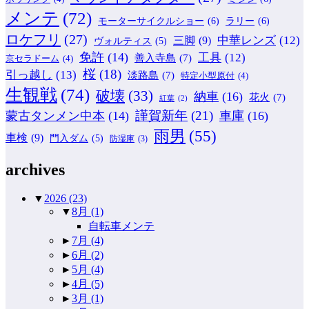
メンテ
(72)
モーターサイクルショー
(6)
ラリー
(6)
ロケフリ
(27)
中華レンズ
(12)
三脚
(9)
ヴォルティス
(5)
免許
(14)
工具
(12)
善入寺島
(7)
京セラドーム
(4)
桜
(18)
引っ越し
(13)
淡路島
(7)
特定小型原付
(4)
生観戦
(74)
破壊
(33)
納車
(16)
花火
(7)
紅葉
(2)
謹賀新年
(21)
蒙古タンメン中本
(14)
車庫
(16)
雨男
(55)
車検
(9)
門入ダム
(5)
防湿庫
(3)
archives
▼
2026
(23)
▼
8月
(1)
自転車メンテ
►
7月
(4)
►
6月
(2)
►
5月
(4)
►
4月
(5)
►
3月
(1)