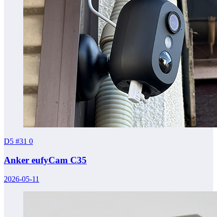
D5 #31
0
Anker eufyCam C35
2026-05-11