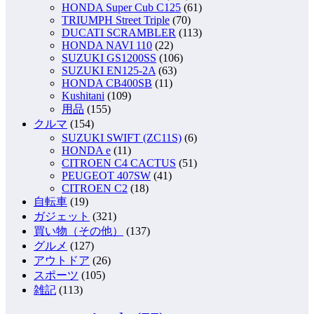
HONDA Super Cub C125
(61)
TRIUMPH Street Triple
(70)
DUCATI SCRAMBLER
(113)
HONDA NAVI 110
(22)
SUZUKI GS1200SS
(106)
SUZUKI EN125-2A
(63)
HONDA CB400SB
(11)
Kushitani
(109)
用品
(155)
クルマ
(154)
SUZUKI SWIFT (ZC11S)
(6)
HONDA e
(11)
CITROEN C4 CACTUS
(51)
PEUGEOT 407SW
(41)
CITROEN C2
(18)
自転車
(19)
ガジェット
(321)
買い物（その他）
(137)
グルメ
(127)
アウトドア
(26)
スポーツ
(105)
雑記
(113)