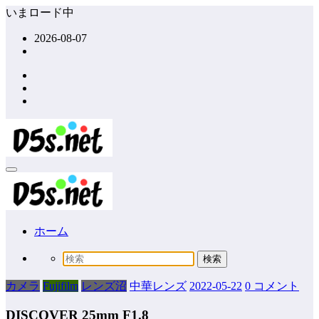
コ
いまロード中
ン
2026-08-07
テ
ン
ツ
へ
ス
キ
ッ
プ
ホーム
カメラ
Fujifilm
レンズ沼
中華レンズ
2022-05-22
0 コメント
DISCOVER 25mm F1.8