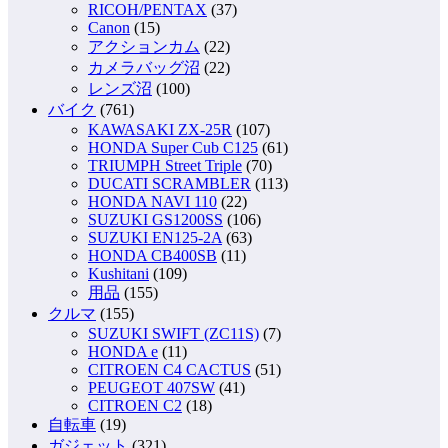
RICOH/PENTAX
(37)
Canon
(15)
アクションカム
(22)
カメラバッグ沼
(22)
レンズ沼
(100)
バイク
(761)
KAWASAKI ZX-25R
(107)
HONDA Super Cub C125
(61)
TRIUMPH Street Triple
(70)
DUCATI SCRAMBLER
(113)
HONDA NAVI 110
(22)
SUZUKI GS1200SS
(106)
SUZUKI EN125-2A
(63)
HONDA CB400SB
(11)
Kushitani
(109)
用品
(155)
クルマ
(155)
SUZUKI SWIFT (ZC11S)
(7)
HONDA e
(11)
CITROEN C4 CACTUS
(51)
PEUGEOT 407SW
(41)
CITROEN C2
(18)
自転車
(19)
ガジェット
(321)