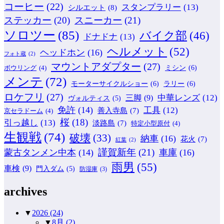
コーヒー
(22)
スタンプラリー
(13)
シルエット
(8)
ステッカー
(20)
スニーカー
(21)
ソロツー
(85)
バイク部
(46)
ドナドナ
(13)
ヘルメット
(52)
ヘッドホン
(16)
フォト蔵
(2)
マウントアダプター
(27)
ミシン
(6)
ボウリング
(4)
メンテ
(72)
モーターサイクルショー
(6)
ラリー
(6)
ロケフリ
(27)
中華レンズ
(12)
三脚
(9)
ヴォルティス
(5)
免許
(14)
工具
(12)
善入寺島
(7)
京セラドーム
(4)
桜
(18)
引っ越し
(13)
淡路島
(7)
特定小型原付
(4)
生観戦
(74)
破壊
(33)
納車
(16)
花火
(7)
紅葉
(2)
謹賀新年
(21)
蒙古タンメン中本
(14)
車庫
(16)
雨男
(55)
車検
(9)
門入ダム
(5)
防湿庫
(3)
archives
▼
2026
(24)
▼
8月
(2)