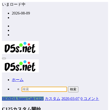
コ
いまロード中
ン
2026-08-09
テ
ン
ツ
へ
ス
キ
ッ
プ
ホーム
HONDA Super Cub C125
カスタム
2020-03-07
0 コメント
C125カスタム開始