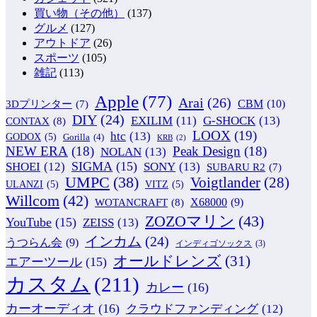
買い物（その他）
(137)
グルメ
(127)
アウトドア
(26)
スポーツ
(105)
雑記
(113)
Apple
(77)
Arai
(26)
CBM
(10)
3Dプリンター
(7)
DIY
(24)
G-SHOCK
(13)
EXILIM
(11)
CONTAX
(8)
LOOX
(19)
htc
(13)
GODOX
(5)
Gorilla
(4)
KRB
(2)
NEW ERA
(18)
Peak Design
(18)
NOLAN
(13)
SIGMA
(15)
SONY
(13)
SHOEI
(12)
SUBARU R2
(7)
UMPC
(38)
Voigtlander
(28)
ULANZI
(5)
VITZ
(5)
Willcom
(42)
WOTANCRAFT
(8)
X68000
(9)
ZOZOマリン
(43)
YouTube
(15)
ZEISS
(13)
インカム
(24)
うつらん会
(9)
インディゴソックス
(3)
オールドレンズ
(31)
エアーツール
(15)
カスタム
(211)
カレー
(16)
カーオーディオ
(16)
クラウドファンディング
(12)