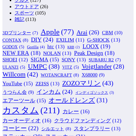
グルメ
(127)
アウトドア
(26)
スポーツ
(105)
雑記
(113)
Apple
(77)
Arai
(26)
CBM
(10)
3Dプリンター
(7)
DIY
(24)
G-SHOCK
(13)
EXILIM
(11)
CONTAX
(8)
LOOX
(19)
htc
(13)
GODOX
(5)
Gorilla
(4)
KRB
(2)
NEW ERA
(18)
Peak Design
(18)
NOLAN
(13)
SIGMA
(15)
SONY
(13)
SHOEI
(12)
SUBARU R2
(7)
UMPC
(38)
Voigtlander
(28)
ULANZI
(5)
VITZ
(5)
Willcom
(42)
WOTANCRAFT
(8)
X68000
(9)
ZOZOマリン
(43)
YouTube
(15)
ZEISS
(13)
インカム
(24)
うつらん会
(9)
インディゴソックス
(3)
オールドレンズ
(31)
エアーツール
(15)
カスタム
(211)
カレー
(16)
カーオーディオ
(16)
クラウドファンディング
(12)
コーヒー
(22)
スタンプラリー
(13)
シルエット
(8)