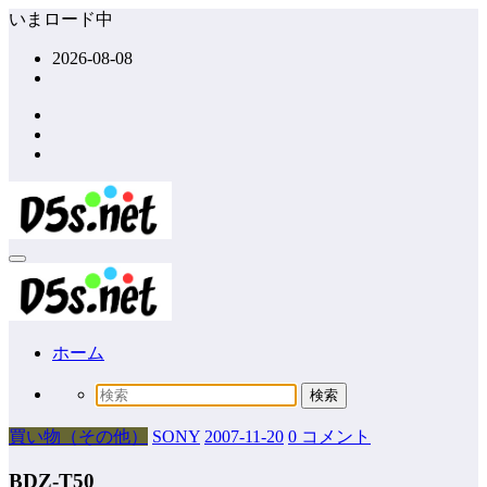
コ
いまロード中
ン
2026-08-08
テ
ン
ツ
へ
ス
キ
ッ
プ
ホーム
買い物（その他）
SONY
2007-11-20
0 コメント
BDZ-T50