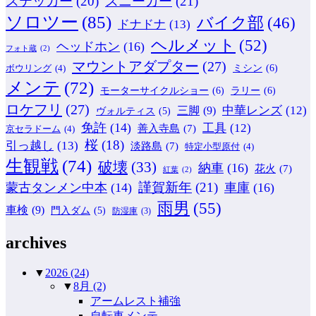
ステッカー
(20)
スニーカー
(21)
ソロツー
(85)
バイク部
(46)
ドナドナ
(13)
ヘルメット
(52)
ヘッドホン
(16)
フォト蔵
(2)
マウントアダプター
(27)
ミシン
(6)
ボウリング
(4)
メンテ
(72)
モーターサイクルショー
(6)
ラリー
(6)
ロケフリ
(27)
中華レンズ
(12)
三脚
(9)
ヴォルティス
(5)
免許
(14)
工具
(12)
善入寺島
(7)
京セラドーム
(4)
桜
(18)
引っ越し
(13)
淡路島
(7)
特定小型原付
(4)
生観戦
(74)
破壊
(33)
納車
(16)
花火
(7)
紅葉
(2)
謹賀新年
(21)
蒙古タンメン中本
(14)
車庫
(16)
雨男
(55)
車検
(9)
門入ダム
(5)
防湿庫
(3)
archives
▼
2026
(24)
▼
8月
(2)
アームレスト補強
自転車メンテ