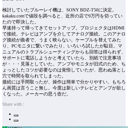
検討していたブルーレイ機は、SONY BDZ-T50に決定。
kakaku.comで値段を調べると、近所の店で9万円を切ってい
たので即決した。
早速持って帰ってきてセットアップ。プロジェクタはHDMI
で接続。テレビはアンプを介してアナログ接続。このアナロ
グ接続が曲者で、うまく映らない。ケーブルを替えてみた
り、PCモニタに繋いでみたり、いろいろ試したが駄目。マ
ニュアルのトラブルシューティングからも回答は得られず、
サポートに電話しようかと考えていたら、別紙で注意事項
が・・・見落としていた。アンプやモニタが旧式のため、ち
ょっとしたコツが必要なのは覚悟していたが、思わぬ落とし
穴で時間を取られてしまった。
接続には手間取ったが、操作は簡単で分かりやすい。もちろ
ん画質は言うこと無し。今度は新しいテレビとアンプが欲し
くなった。メーカーの思う壺だ。
Share with :