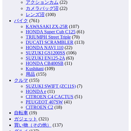
アクションカム
(22)
カメラバッグ沼
(22)
レンズ沼
(100)
バイク
(761)
KAWASAKI ZX-25R
(107)
HONDA Super Cub C125
(61)
TRIUMPH Street Triple
(70)
DUCATI SCRAMBLER
(113)
HONDA NAVI 110
(22)
SUZUKI GS1200SS
(106)
SUZUKI EN125-2A
(63)
HONDA CB400SB
(11)
Kushitani
(109)
用品
(155)
クルマ
(155)
SUZUKI SWIFT (ZC11S)
(7)
HONDA e
(11)
CITROEN C4 CACTUS
(51)
PEUGEOT 407SW
(41)
CITROEN C2
(18)
自転車
(19)
ガジェット
(321)
買い物（その他）
(137)