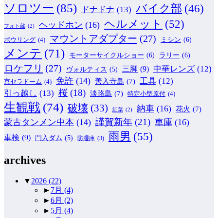
ソロツー
(85)
バイク部
(46)
ドナドナ
(13)
ヘルメット
(52)
ヘッドホン
(16)
フォト蔵
(2)
マウントアダプター
(27)
ミシン
(6)
ボウリング
(4)
メンテ
(71)
モーターサイクルショー
(6)
ラリー
(6)
ロケフリ
(27)
中華レンズ
(12)
三脚
(9)
ヴォルティス
(5)
免許
(14)
工具
(12)
善入寺島
(7)
京セラドーム
(4)
桜
(18)
引っ越し
(13)
淡路島
(7)
特定小型原付
(4)
生観戦
(74)
破壊
(33)
納車
(16)
花火
(7)
紅葉
(2)
謹賀新年
(21)
蒙古タンメン中本
(14)
車庫
(16)
雨男
(55)
車検
(9)
門入ダム
(5)
防湿庫
(3)
archives
▼
2026
(22)
►
7月
(4)
►
6月
(2)
►
5月
(4)