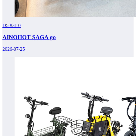
D5 #31
0
AINOHOT SAGA go
2026-07-25