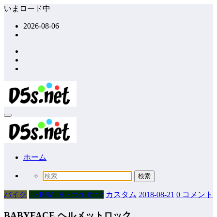
コ
いまロード中
ン
2026-08-06
テ
ン
ツ
へ
ス
キ
ッ
プ
ホーム
バイク
TRIUMPH Street Triple
カスタム
2018-08-21
0 コメント
BABYFACE ヘルメットロック