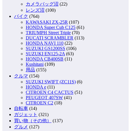
カメラバッグ沼
(22)
レンズ沼
(100)
バイク
(764)
KAWASAKI ZX-25R
(107)
HONDA Super Cub C125
(61)
TRIUMPH Street Triple
(70)
DUCATI SCRAMBLER
(113)
HONDA NAVI 110
(22)
SUZUKI GS1200SS
(106)
SUZUKI EN125-2A
(63)
HONDA CB400SB
(11)
Kushitani
(109)
用品
(155)
クルマ
(154)
SUZUKI SWIFT (ZC11S)
(6)
HONDA e
(11)
CITROEN C4 CACTUS
(51)
PEUGEOT 407SW
(41)
CITROEN C2
(18)
自転車
(14)
ガジェット
(321)
買い物（その他）
(137)
グルメ
(127)