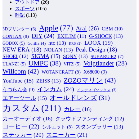
アウトドア
(26)
スポーツ
(105)
雑記
(113)
Apple
(77)
Arai
(26)
CBM
(10)
3Dプリンター
(6)
DIY
(24)
G-SHOCK
(13)
EXILIM
(11)
CONTAX
(8)
LOOX
(19)
htc
(13)
GODOX
(5)
Gorilla
(4)
KRB
(2)
NEW ERA
(18)
Peak Design
(18)
NOLAN
(13)
SIGMA
(15)
SONY
(13)
SHOEI
(12)
SUBARU R2
(7)
UMPC
(38)
Voigtlander
(28)
ULANZI
(5)
VITZ
(5)
Willcom
(42)
WOTANCRAFT
(8)
X68000
(9)
ZOZOマリン
(43)
YouTube
(15)
ZEISS
(13)
インカム
(24)
うつらん会
(9)
インディゴソックス
(3)
オールドレンズ
(31)
エアーツール
(15)
カスタム
(211)
カレー
(16)
カーオーディオ
(16)
クラウドファンディング
(12)
コーヒー
(22)
スタンプラリー
(13)
シルエット
(8)
ステッカー
(20)
スニーカー
(21)