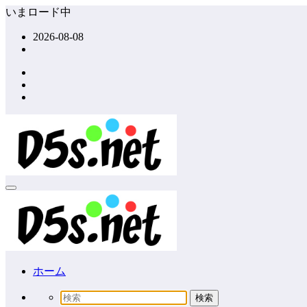
コ
いまロード中
ン
2026-08-08
テ
ン
ツ
へ
ス
キ
ッ
プ
ホーム